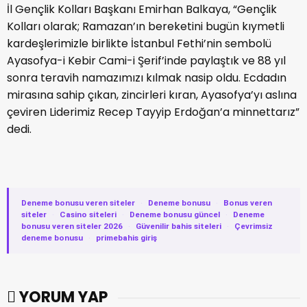
İl Gençlik Kolları Başkanı Emirhan Balkaya, “Gençlik
Kolları olarak; Ramazan’ın bereketini bugün kıymetli
kardeşlerimizle birlikte İstanbul Fethi’nin sembolü
Ayasofya-i Kebir Cami-i Şerif’inde paylaştık ve 88 yıl
sonra teravih namazımızı kılmak nasip oldu. Ecdadın
mirasına sahip çıkan, zincirleri kıran, Ayasofya’yı aslına
çeviren Liderimiz Recep Tayyip Erdoğan’a minnettarız”
dedi.
Deneme bonusu veren siteler
·
Deneme bonusu
·
Bonus veren
siteler
·
Casino siteleri
·
Deneme bonusu güncel
·
Deneme
bonusu veren siteler 2026
·
Güvenilir bahis siteleri
·
Çevrimsiz
deneme bonusu
·
primebahis giriş
YORUM YAP