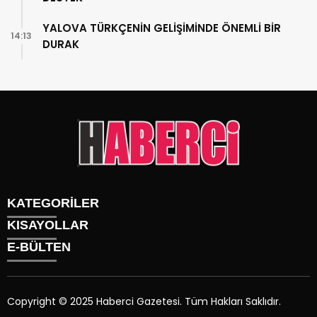
YALOVA TÜRKÇENİN GELİŞİMİNDE ÖNEMLİ BİR
14:13
DURAK
KATEGORİLER
KISAYOLLAR
Gündem
E-BÜLTEN
Siyaset
Künye
Sürmanşet
Üyelik
Eğitim
Tüm Yazarlar
Sağlık
Copyright © 2025 Haberci Gazetesi. Tüm Hakları Saklıdır.
İletişim
Spor