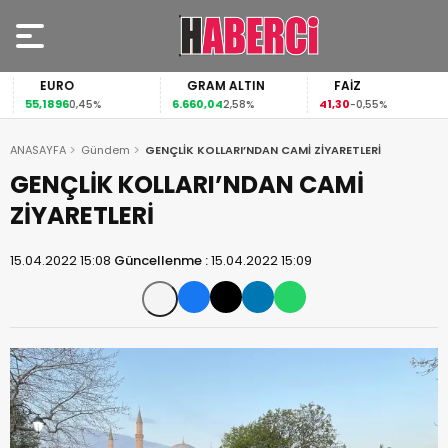
EURO
GRAM ALTIN
FAİZ
55,1896
6.660,04
41,30
0,45%
2,58%
-0,55%
ANASAYFA
Gündem
GENÇLİK KOLLARI’NDAN CAMİ ZİYARETLERİ
GENÇLİK KOLLARI’NDAN CAMİ
ZİYARETLERİ
15.04.2022 15:08
Güncellenme :
15.04.2022 15:09