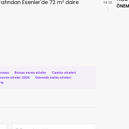
tarafından Esenler'de 72 m² daire
14:13
ÖNEML
onusu
·
Bonus veren siteler
·
Casino siteleri
·
eren siteler 2026
·
Güvenilir bahis siteleri
·
riş