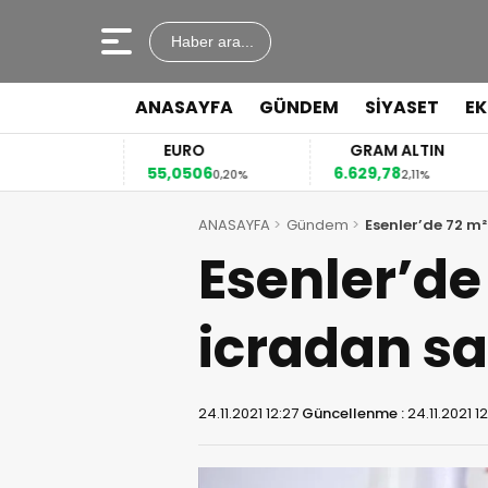
Haber ara...
ANASAYFA
GÜNDEM
SİYASET
E
EURO
GRAM ALTIN
55,0506
6.629,78
,14%
0,20%
2,11%
ANASAYFA
Gündem
Esenler’de 72 m
Esenler’de
icradan sa
24.11.2021 12:27
Güncellenme :
24.11.2021 1