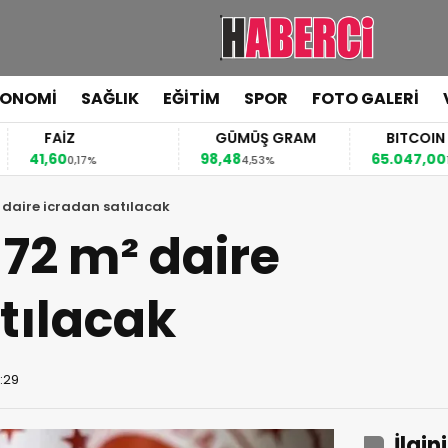
KONOMİ
SAĞLIK
EĞİTİM
SPOR
FOTO GALERİ
FAİZ
GÜMÜŞ GRAM
BITCOIN
41,60
98,48
65.047,00
0,17%
4,53%
1,02%
² daire icradan satılacak
 72 m² daire
tılacak
2:29
İlgin