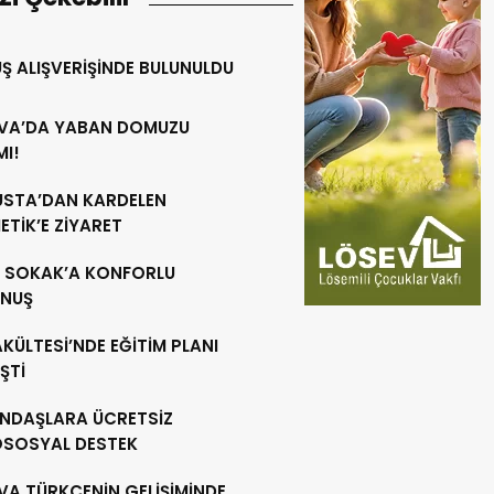
Ş ALIŞVERİŞİNDE BULUNULDU
VA’DA YABAN DOMUZU
MI!
 USTA’DAN KARDELEN
TİK’E ZİYARET
R SOKAK’A KONFORLU
NUŞ
AKÜLTESİ’NDE EĞİTİM PLANI
ŞTİ
NDAŞLARA ÜCRETSİZ
OSOSYAL DESTEK
VA TÜRKÇENİN GELİŞİMİNDE