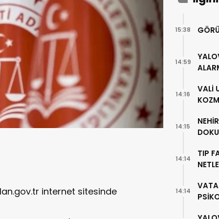
GÖRÜ
15:38
YALO
14:59
ALAR
VALİ
14:16
KOZME
NEHİ
14:15
DOKU
TIP F
14:14
NETLE
VATA
lan.gov.tr internet sitesinde
14:14
PSİK
YALO