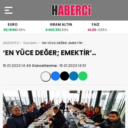
EURO
GRAM ALTIN
FAİZ
55,1896
6.660,55
41,30
0,45%
2,59%
-0,55%
ANASAYFA
Gündem
‘EN YÜCE DEĞER; EMEKTİR’..
‘EN YÜCE DEĞER; EMEKTİR’..
15.01.2023 14:49
Güncellenme :
15.01.2023 14:51