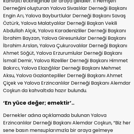
kahvaltı etkinliğinde bir araya geldiler. İl Hemşeri
Derneğini oluşturan Yalova Sivaslılar Derneği Başkanı
Engin Arı, Yalova Bayburtlular Derneği Başkanı Savaş
Öztürk, Yalova Malatyalılar Derneği Başkan Vekili
Abdullah Alçık, Yalova Karadenizliler Derneği Başkanı
İbrahim Bayzan, Yalova Giresunlular Derneği Başkanı
İbrahim Arslan, Yalova Çukurovalılar Derneği Başkanı
Ahmet Söğüt, Yalova Erzurumlular Derneği Başkanı
İsmail Demir, Yalova Rizeliler Derneği Başkanı Himmet
Bakırcı, Yalova Elazığlılar Derneği Başkanı Mehmet
Aksu, Yalova Gaziantepliler Derneği Başkanı Ahmet
Çiçek ve Yalova Erzincanlılar Derneği Başkanı Alemdar
Coşkun da kahvaltıda hazır bulundu.
‘En yüce değer; emektir’..
Dernekler adına açıklamada bulunan Yalova
Erzincanlılar Derneği Başkanı Alemdar Coşkun, “Biz her
sene basın mensuplarımızla bir araya gelmeye