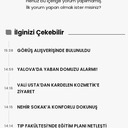
Henüz bu içeriğe yorum yapılmamış.
İlk yorum yapan olmak ister misiniz?
İlginizi Çekebilir
GÖRÜŞ ALIŞVERİŞİNDE BULUNULDU
15:38
YALOVA’DA YABAN DOMUZU ALARMI!
14:59
VALİ USTA’DAN KARDELEN KOZMETİK’E
14:16
ZİYARET
NEHİR SOKAK’A KONFORLU DOKUNUŞ
14:15
TIP FAKÜLTESİ’NDE EĞİTİM PLANI NETLEŞTİ
14:14