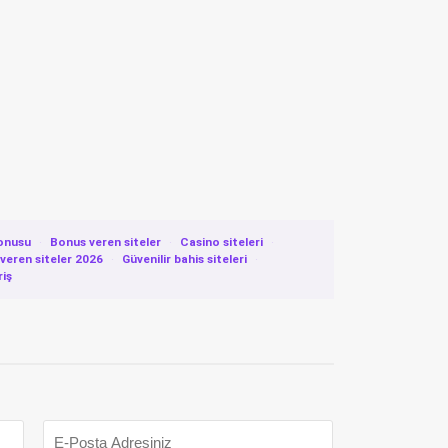
onusu
·
Bonus veren siteler
·
Casino siteleri
·
eren siteler 2026
·
Güvenilir bahis siteleri
·
riş