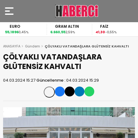
EURO
GRAM ALTIN
FAİZ
55,1896
6.660,55
41,30
0,45%
2,59%
-0,55%
ANASAYFA
Gündem
ÇÖLYAKLI VATANDAŞLARA GLÜTENSİZ KAHVALTI
ÇÖLYAKLI VATANDAŞLARA
GLÜTENSİZ KAHVALTI
04.03.2024 15:27
Güncellenme :
04.03.2024 15:29