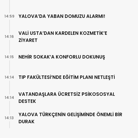
YALOVA’DA YABAN DOMUZU ALARMI!
14:59
VALİ USTA’DAN KARDELEN KOZMETİK’E
14:16
ZİYARET
NEHİR SOKAK’A KONFORLU DOKUNUŞ
14:15
TIP FAKÜLTESİ’NDE EĞİTİM PLANI NETLEŞTİ
14:14
VATANDAŞLARA ÜCRETSİZ PSİKOSOSYAL
14:14
DESTEK
YALOVA TÜRKÇENİN GELİŞİMİNDE ÖNEMLİ BİR
14:13
DURAK