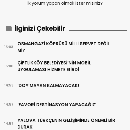
İlk yorum yapan olmak ister misiniz?
İlginizi Çekebilir
OSMANGAZİ KÖPRÜSÜ MİLLİ SERVET DEĞİL
15:03
Mİ?
ÇİFTLİKKÖY BELEDİYESİ’NİN MOBİL
15:00
UYGULAMASI HİZMETE GİRDİ
‘DOY’MAYAN KALMAYACAK!
14:59
‘FAVORİ DESTİNASYON YAPACAĞIZ’
14:57
YALOVA TÜRKÇENİN GELİŞİMİNDE ÖNEMLİ BİR
14:57
DURAK