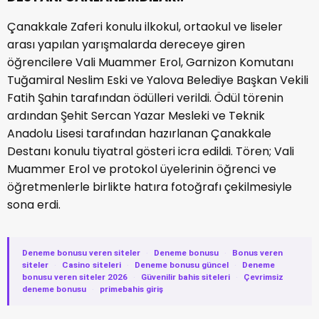
Çanakkale Zaferi konulu ilkokul, ortaokul ve liseler
arası yapılan yarışmalarda dereceye giren
öğrencilere Vali Muammer Erol, Garnizon Komutanı
Tuğamiral Neslim Eski ve Yalova Belediye Başkan Vekili
Fatih Şahin tarafından ödülleri verildi. Ödül törenin
ardından Şehit Sercan Yazar Mesleki ve Teknik
Anadolu Lisesi tarafından hazırlanan Çanakkale
Destanı konulu tiyatral gösteri icra edildi. Tören; Vali
Muammer Erol ve protokol üyelerinin öğrenci ve
öğretmenlerle birlikte hatıra fotoğrafı çekilmesiyle
sona erdi.
Deneme bonusu veren siteler
·
Deneme bonusu
·
Bonus veren
siteler
·
Casino siteleri
·
Deneme bonusu güncel
·
Deneme
bonusu veren siteler 2026
·
Güvenilir bahis siteleri
·
Çevrimsiz
deneme bonusu
·
primebahis giriş