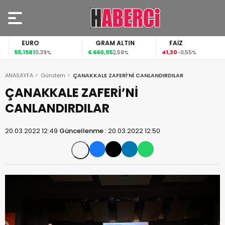
EURO
GRAM ALTIN
FAİZ
55,1581
6.660,55
41,30
0,39%
2,59%
-0,55%
ANASAYFA
Gündem
ÇANAKKALE ZAFERİ’Nİ CANLANDIRDILAR
ÇANAKKALE ZAFERİ’Nİ
CANLANDIRDILAR
20.03.2022 12:49
Güncellenme :
20.03.2022 12:50