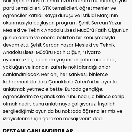
Bakçepınar başta olmak üzere kurum müdürleri, siyasi
parti temsilcileri, STK temsilcileri, öğretmenler ve
öğrenciler katıldı. Saygı duruşu ve İstiklal Marşı’nın
okunmasıyla başlayan program, Şehit Sercan Yazar
Mesleki ve Teknik Anadolu Lisesi Müdürü Fatih Olğun’un
günün anlam ve önemi belirten bir konuşmasıyla
devam etti. Şehit Sercan Yazar Mesleki ve Teknik
Anadolu Lisesi Müdürü Fatih Olğun, “Tiyatro
oyunumuzda, o dönem yaşanılan çetin mücadele,
yokluğun ve inancın, zaferle noktalandığı anlar
canlandırılacak. Her anı, her saniyesi, binlerce
kahramanlıkla dolu Çanakkale Zaferi’ni bir oyunla
anlatmak yetmez elbette. Burada gençliğe,
öğrencilerimize Çanakkale ruhu nedir, o bilince sahip
olmak nedir, bunu anlatmaya çalışıyoruz. İnşallah
sergilediğimiz oyun da bu noktada öğrencilerimiz ve
izleyicilerimiz için gereken mesajı verir” dedi.
DESTANI CANLANDIRDILAR..