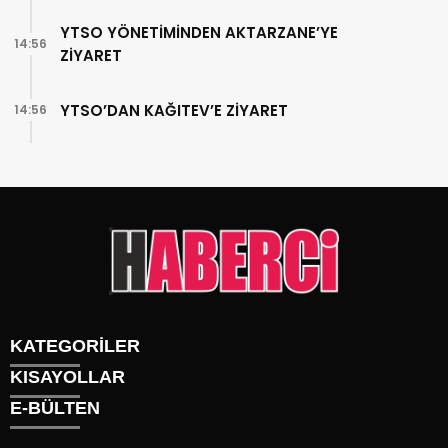
YTSO YÖNETİMİNDEN AKTARZANE’YE
14:56
ZİYARET
YTSO’DAN KAĞITEV’E ZİYARET
14:56
KATEGORİLER
KISAYOLLAR
Gündem
E-BÜLTEN
Siyaset
Künye
Sürmanşet