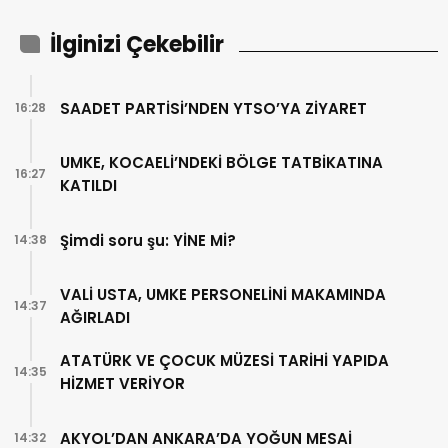
İlginizi Çekebilir
SAADET PARTİSİ’NDEN YTSO’YA ZİYARET
16:28
UMKE, KOCAELİ’NDEKİ BÖLGE TATBİKATINA
16:27
KATILDI
Şimdi soru şu: YİNE Mİ?
14:38
VALİ USTA, UMKE PERSONELİNİ MAKAMINDA
14:37
AĞIRLADI
ATATÜRK VE ÇOCUK MÜZESİ TARİHİ YAPIDA
14:35
HİZMET VERİYOR
AKYOL’DAN ANKARA’DA YOĞUN MESAİ
14:32