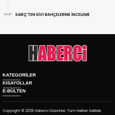
İLMEÇ’TEN KİVİ BAHÇELERİNE İNCELEME
14:31
KATEGORİLER
KISAYOLLAR
Gündem
E-BÜLTEN
Siyaset
Künye
Sürmanşet
Üyelik
Eğitim
Tüm Yazarlar
Sağlık
Copyright © 2025 Haberci Gazetesi. Tüm Hakları Saklıdır.
İletişim