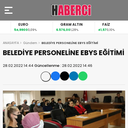
EURO
GRAM ALTIN
FAİZ
54,9900
6.576,00
41,57
0,09%
1,28%
0,10%
ANASAYFA
Gündem
BELEDİYE PERSONELİNE EBYS EĞİTİMİ
BELEDİYE PERSONELİNE EBYS EĞİTİMİ
28.02.2022 14:44
Güncellenme :
28.02.2022 14:46