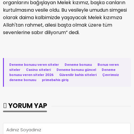
organlarını bağışlayan Melek kızımız, başka canların
kurtulmasına vesile oldu. Bu vesileyle umudun simgesi
olarak daima kalbimizde yaşayacak Melek kızımıza
Allah'tan rahmet, ailesi başta olmak üzere tüm
sevenlerine sabır diliyorum” dedi.
Deneme bonusu veren siteler
·
Deneme bonusu
·
Bonus veren
siteler
·
Casino siteleri
·
Deneme bonusu güncel
·
Deneme
bonusu veren siteler 2026
·
Güvenilir bahis siteleri
·
Çevrimsiz
deneme bonusu
·
primebahis giriş
YORUM YAP