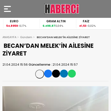
EURO
GRAM ALTIN
FAİZ
54,8959
6.498,87
41,53
-0,17%
0,04%
-0,02%
ANASAYFA
Gündem
BECAN’DAN MELEK’İN AİLESİNE ZİYARET
BECAN’DAN MELEK’İN AİLESİNE
ZİYARET
21.04.2024 15:56
Güncellenme :
21.04.2024 15:57