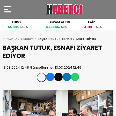
EURO
GRAM ALTIN
FAİZ
55,1896
6.660,55
41,30
0,45%
2,59%
-0,55%
ANASAYFA
Gündem
BAŞKAN TUTUK, ESNAFI ZİYARET EDİYOR
BAŞKAN TUTUK, ESNAFI ZİYARET
EDİYOR
13.03.2024 12:48
Güncellenme :
13.03.2024 12:49