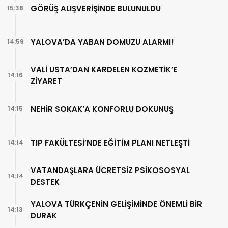
GÖRÜŞ ALIŞVERİŞİNDE BULUNULDU
15:38
YALOVA’DA YABAN DOMUZU ALARMI!
14:59
VALİ USTA’DAN KARDELEN KOZMETİK’E
14:16
ZİYARET
NEHİR SOKAK’A KONFORLU DOKUNUŞ
14:15
TIP FAKÜLTESİ’NDE EĞİTİM PLANI NETLEŞTİ
14:14
VATANDAŞLARA ÜCRETSİZ PSİKOSOSYAL
14:14
DESTEK
YALOVA TÜRKÇENİN GELİŞİMİNDE ÖNEMLİ BİR
14:13
DURAK