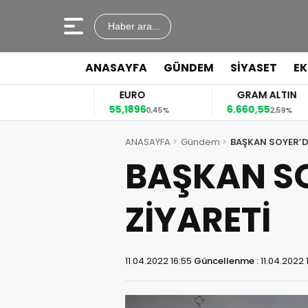
Haber ara...
ANASAYFA
GÜNDEM
SİYASET
E
R
EURO
GRAM ALTIN
55,1896
6.660,55
0,12%
0,45%
2,59%
ANASAYFA
Gündem
BAŞKAN SOYER’DE
BAŞKAN SO
ZİYARETİ
11.04.2022 16:55
Güncellenme :
11.04.2022 