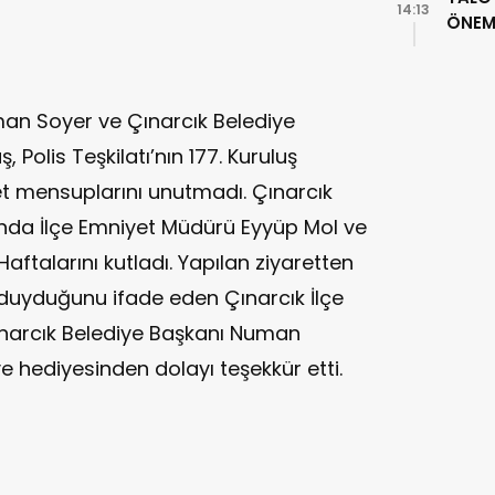
14:13
ÖNEML
man Soyer ve Çınarcık Belediye
Polis Teşkilatı’nın 177. Kuruluş
t mensuplarını unutmadı. Çınarcık
ında İlçe Emniyet Müdürü Eyyüp Mol ve
Haftalarını kutladı. Yapılan ziyaretten
duyduğunu ifade eden Çınarcık İlçe
narcık Belediye Başkanı Numan
ve hediyesinden dolayı teşekkür etti.