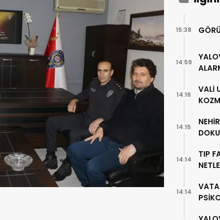
GÖRÜ
15:38
YALO
14:59
ALAR
VALİ
14:16
KOZME
NEHİ
14:15
DOKU
TIP F
14:14
NETLE
VATA
14:14
PSİK
YALO