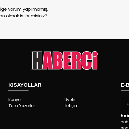
riğe yorum yapılmamış.
an olmak ister misiniz?
KISAYOLLAR
E-
Künye
Üyelik
Tüm Yazarlar
İletişim
hab
habe
gönd