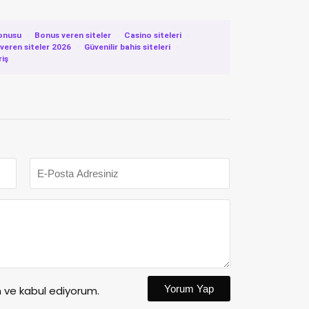
onusu
·
Bonus veren siteler
·
Casino siteleri
·
eren siteler 2026
·
Güvenilir bahis siteleri
·
riş
Yorum Yap
ve kabul ediyorum.