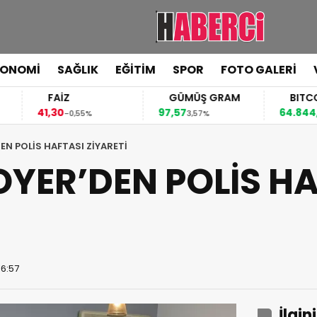
KONOMİ
SAĞLIK
EĞİTİM
SPOR
FOTO GALERİ
FAİZ
GÜMÜŞ GRAM
BITCOIN
41,30
97,57
64.844,00
-0,55%
3,57%
0,7
N POLİS HAFTASI ZİYARETİ
YER’DEN POLİS HA
16:57
İlgin