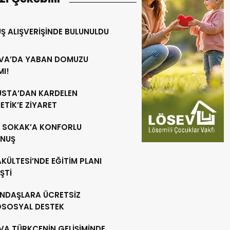
Ş ALIŞVERİŞİNDE BULUNULDU
VA’DA YABAN DOMUZU
MI!
 USTA’DAN KARDELEN
TİK’E ZİYARET
R SOKAK’A KONFORLU
NUŞ
AKÜLTESİ’NDE EĞİTİM PLANI
ŞTİ
NDAŞLARA ÜCRETSİZ
OSOSYAL DESTEK
VA TÜRKÇENİN GELİŞİMİNDE