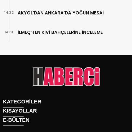
AKYOL’DAN ANKARA’DA YOĞUN MESAİ
14:32
İLMEÇ’TEN KİVİ BAHÇELERİNE İNCELEME
14:31
KATEGORİLER
KISAYOLLAR
Gündem
E-BÜLTEN
Siyaset
Künye
Sürmanşet