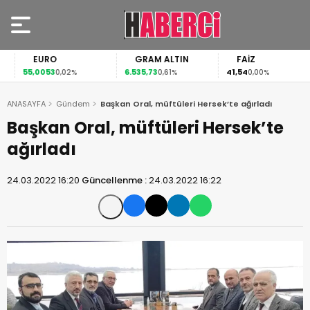
EURO
GRAM ALTIN
FAİZ
55,0053
6.535,73
41,54
0,02%
0,61%
0,00%
ANASAYFA
Gündem
Başkan Oral, müftüleri Hersek’te ağırladı
Başkan Oral, müftüleri Hersek’te
ağırladı
24.03.2022 16:20
Güncellenme :
24.03.2022 16:22