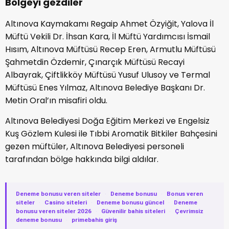
Bölgeyi gezdiler
Altınova Kaymakamı Regaip Ahmet Özyiğit, Yalova İl
Müftü Vekili Dr. İhsan Kara, İl Müftü Yardımcısı İsmail
Hısım, Altınova Müftüsü Recep Eren, Armutlu Müftüsü
Şahmetdin Özdemir, Çınarçık Müftüsü Recayi
Albayrak, Çiftlikköy Müftüsü Yusuf Ulusoy ve Termal
Müftüsü Enes Yılmaz, Altınova Belediye Başkanı Dr.
Metin Oral’ın misafiri oldu.
Altınova Belediyesi Doğa Eğitim Merkezi ve Engelsiz
Kuş Gözlem Kulesi ile Tıbbi Aromatik Bitkiler Bahçesini
gezen müftüler, Altınova Belediyesi personeli
tarafından bölge hakkında bilgi aldılar.
Deneme bonusu veren siteler
·
Deneme bonusu
·
Bonus veren
siteler
·
Casino siteleri
·
Deneme bonusu güncel
·
Deneme
bonusu veren siteler 2026
·
Güvenilir bahis siteleri
·
Çevrimsiz
deneme bonusu
·
primebahis giriş