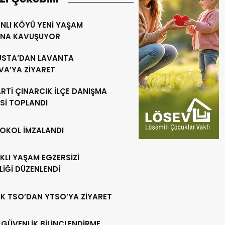
NLI KÖYÜ YENİ YAŞAM
INA KAVUŞUYOR
 USTA’DAN LAVANTA
VA’YA ZİYARET
RTİ ÇINARCIK İLÇE DANIŞMA
Sİ TOPLANDI
OKOL İMZALANDI
KLI YAŞAM EGZERSİZİ
LİĞİ DÜZENLENDİ
İK TSO’DAN YTSO’YA ZİYARET
 GÜVENLİK BİLİNÇLENDİRME