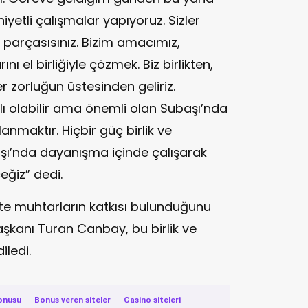
yi niyetli çalışmalar yapıyoruz. Sizler
 parçasısınız. Bizim amacımız,
ını el birliğiyle çözmek. Biz birlikten,
er zorluğun üstesinden geliriz.
klı olabilir ama önemli olan Subaşı’nda
nmaktır. Hiçbir güç birlik ve
şı’nda dayanışma içinde çalışarak
ğiz” dedi.
şte muhtarların katkısı bulunduğunu
şkanı Turan Canbay, bu birlik ve
iledi.
onusu
·
Bonus veren siteler
·
Casino siteleri
·