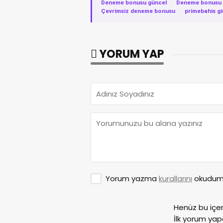
Deneme bonusu güncel
·
Deneme bonusu v
Çevrimsiz deneme bonusu
·
primebahis gi
YORUM YAP
Yorum yazma
kurallarını
okudum 
Henüz bu içe
İlk yorum yap