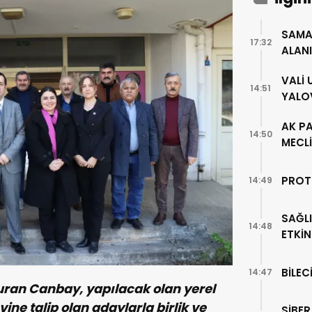
SAMA
17:32
ALAN
VALİ
14:51
YALO
AK PA
14:50
MECLİ
PROT
14:49
SAĞLI
14:48
ETKİN
BİLEC
14:47
uran Canbay, yapılacak olan yerel
ne talip olan adaylarla birlik ve
SİBER