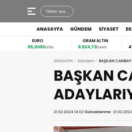
Haber ara...
ANASAYFA
GÜNDEM
SİYASET
E
EURO
GRAM ALTIN
55,0061
6.524,73
41
3%
0,03%
0,44%
ANASAYFA
Gündem
BAŞKAN CANBAY
BAŞKAN C
ADAYLARI
21.02.2024 14:02
Güncellenme :
21.02.2024