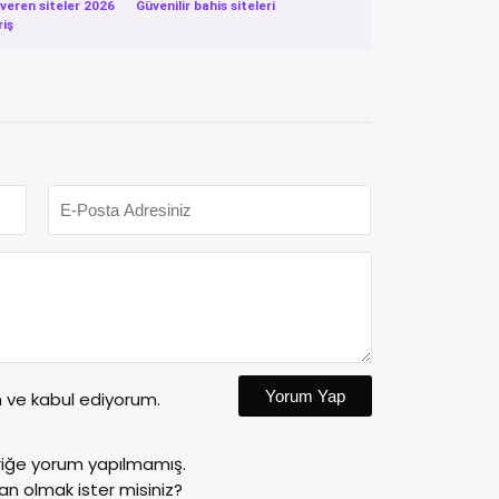
eren siteler 2026
·
Güvenilir bahis siteleri
·
riş
Yorum Yap
ve kabul ediyorum.
riğe yorum yapılmamış.
an olmak ister misiniz?