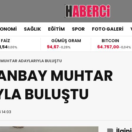
KONOMİ
SAĞLIK
EĞİTİM
SPOR
FOTO GALERİ
FAİZ
GÜMÜŞ GRAM
BITCOIN
,54
94,67
64.757,00
0,00%
-0,28%
-0,04%
 MUHTAR ADAYLARIYLA BULUŞTU
ANBAY MUHTAR
YLA BULUŞTU
 14:03
İlgin