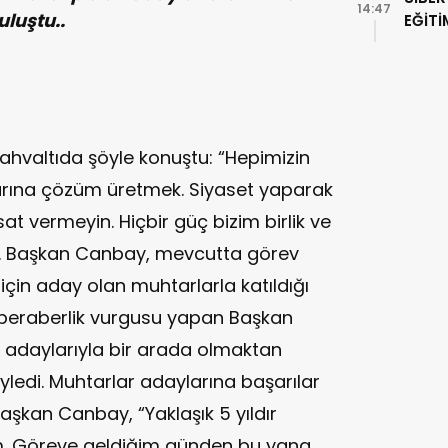
14:47
uluştu..
EĞİTİ
hvaltıda şöyle konuştu: “Hepimizin
larına çözüm üretmek. Siyaset yaparak
at vermeyin. Hiçbir güç bizim birlik ve
i. Başkan Canbay, mevcutta görev
çin aday olan muhtarlarla katıldığı
 ve beraberlik vurgusu yapan Başkan
adaylarıyla bir arada olmaktan
edi. Muhtarlar adaylarına başarılar
aşkan Canbay, “Yaklaşık 5 yıldır
m. Göreve geldiğim günden bu yana