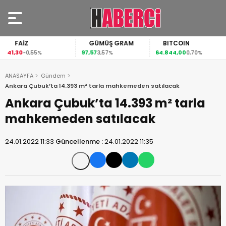
FAİZ
GÜMÜŞ GRAM
BITCOIN
41,30
97,57
64.844,00
-0,55%
3,57%
0,70%
ANASAYFA
Gündem
Ankara Çubuk’ta 14.393 m² tarla mahkemeden satılacak
Ankara Çubuk’ta 14.393 m² tarla
mahkemeden satılacak
24.01.2022 11:33
Güncellenme :
24.01.2022 11:35