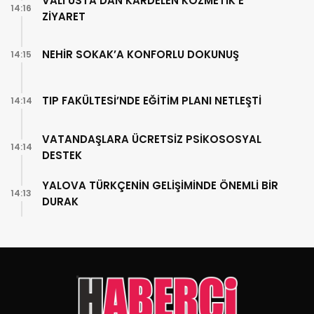
VALİ USTA’DAN KARDELEN KOZMETİK’E
14:16
ZİYARET
NEHİR SOKAK’A KONFORLU DOKUNUŞ
14:15
TIP FAKÜLTESİ’NDE EĞİTİM PLANI NETLEŞTİ
14:14
VATANDAŞLARA ÜCRETSİZ PSİKOSOSYAL
14:14
DESTEK
YALOVA TÜRKÇENİN GELİŞİMİNDE ÖNEMLİ BİR
14:13
DURAK