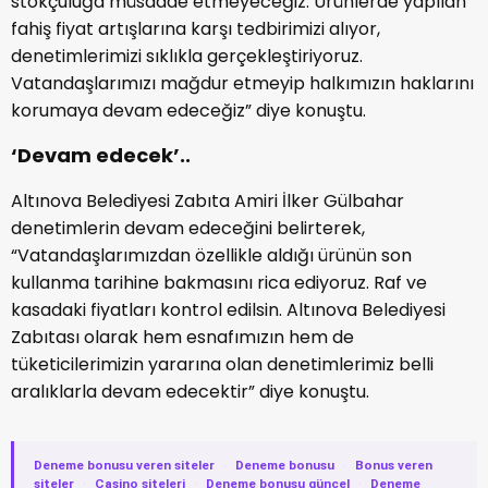
stokçuluğa müsaade etmeyeceğiz. Ürünlerde yapılan
fahiş fiyat artışlarına karşı tedbirimizi alıyor,
denetimlerimizi sıklıkla gerçekleştiriyoruz.
Vatandaşlarımızı mağdur etmeyip halkımızın haklarını
korumaya devam edeceğiz” diye konuştu.
‘Devam edecek’..
Altınova Belediyesi Zabıta Amiri İlker Gülbahar
denetimlerin devam edeceğini belirterek,
“Vatandaşlarımızdan özellikle aldığı ürünün son
kullanma tarihine bakmasını rica ediyoruz. Raf ve
kasadaki fiyatları kontrol edilsin. Altınova Belediyesi
Zabıtası olarak hem esnafımızın hem de
tüketicilerimizin yararına olan denetimlerimiz belli
aralıklarla devam edecektir” diye konuştu.
Deneme bonusu veren siteler
·
Deneme bonusu
·
Bonus veren
siteler
·
Casino siteleri
·
Deneme bonusu güncel
·
Deneme