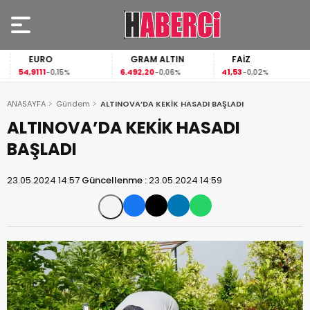
EURO
GRAM ALTIN
FAİZ
54,9111
6.492,20
41,53
-0,15%
-0,06%
-0,02%
ANASAYFA
Gündem
ALTINOVA’DA KEKİK HASADI BAŞLADI
ALTINOVA’DA KEKİK HASADI
BAŞLADI
23.05.2024 14:57
Güncellenme :
23.05.2024 14:59