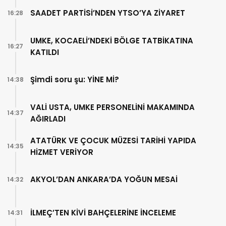
SAADET PARTİSİ’NDEN YTSO’YA ZİYARET
16:28
UMKE, KOCAELİ’NDEKİ BÖLGE TATBİKATINA
16:27
KATILDI
Şimdi soru şu: YİNE Mİ?
14:38
VALİ USTA, UMKE PERSONELİNİ MAKAMINDA
14:37
AĞIRLADI
ATATÜRK VE ÇOCUK MÜZESİ TARİHİ YAPIDA
14:35
HİZMET VERİYOR
AKYOL’DAN ANKARA’DA YOĞUN MESAİ
14:32
İLMEÇ’TEN KİVİ BAHÇELERİNE İNCELEME
14:31