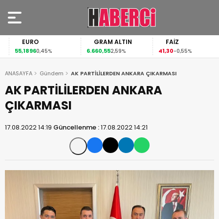
EURO
GRAM ALTIN
FAİZ
55,1896
6.660,55
41,30
0,45%
2,59%
-0,55%
ANASAYFA
Gündem
AK PARTİLİLERDEN ANKARA ÇIKARMASI
AK PARTİLİLERDEN ANKARA
ÇIKARMASI
17.08.2022 14:19
Güncellenme :
17.08.2022 14:21