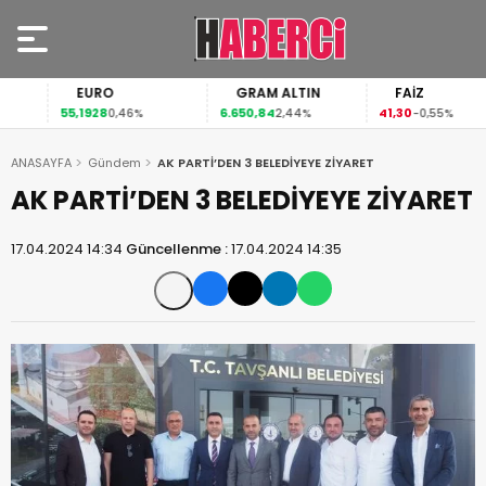
EURO
GRAM ALTIN
FAİZ
55,1928
6.650,84
41,30
0,46%
2,44%
-0,55%
ANASAYFA
Gündem
AK PARTİ’DEN 3 BELEDİYEYE ZİYARET
AK PARTİ’DEN 3 BELEDİYEYE ZİYARET
17.04.2024 14:34
Güncellenme :
17.04.2024 14:35