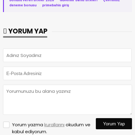
bonusu veren siteler 2026
·
Güvenilir bahis siteleri
·
Çevrimsiz
deneme bonusu
·
primebahis giriş
YORUM YAP
Yorum Yap
Yorum yazma
kurallarını
okudum ve
kabul ediyorum.