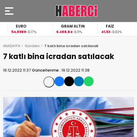
EURO
GRAM ALTIN
FAİZ
54,8989
6.488,84
41,53
-0,17%
-0,11%
-0,02%
ANASAYFA
Gündem
7 katlı bina icradan satılacak
7 katlı bina icradan satılacak
19.12.2022 11:37
Güncellenme :
19.12.2022 11:38