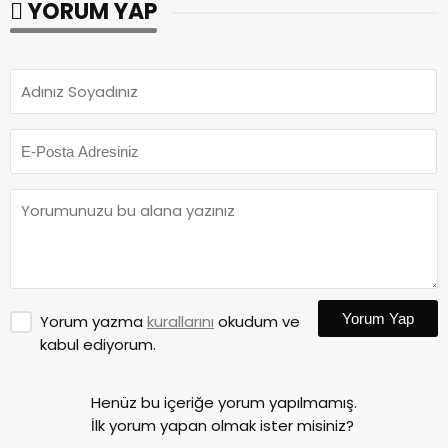
YORUM YAP
Yorum Yap
Yorum yazma
kurallarını
okudum ve
kabul ediyorum.
Henüz bu içeriğe yorum yapılmamış.
İlk yorum yapan olmak ister misiniz?