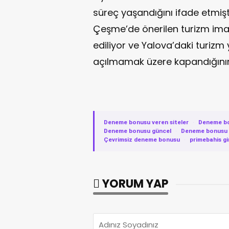
süreç yaşandığını ifade etmiş
Çeşme’de önerilen turizm imarl
ediliyor ve Yalova’daki turizm
açılmamak üzere kapandığının a
Deneme bonusu veren siteler
·
Deneme b
Deneme bonusu güncel
·
Deneme bonusu v
Çevrimsiz deneme bonusu
·
primebahis gi
YORUM YAP