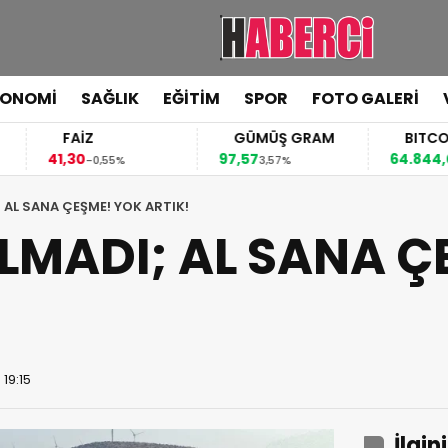
KONOMİ
SAĞLIK
EĞİTİM
SPOR
FOTO GALERİ
FAİZ
GÜMÜŞ GRAM
BITCOIN
1,30
97,57
64.844,00
-0,55%
3,57%
0,70%
 AL SANA ÇEŞME! YOK ARTIK!
MADI; AL SANA Ç
 19:15
İlgin