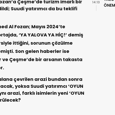
ozan’a Çeşme’de turizm imarlı bir
14:13
ÖNEML
ildi; Suudi yatırımcı da bu teklifi
ed Al Fozan; Mayıs 2024’te
ortajda, ‘YA YALOVA YA HİÇ!’ demiş
ersiyle ittiğini, sorunun çözülme
işti. Son gelen haberler ise
r ve Çeşme’de bir arsanın takasta
r.
alana çevrilen arazi bundan sonra
alacak, yoksa Suudi yatırımcı ‘OYUN
ynı arazi, farklı isimlerin yeni ‘OYUN
ürülecek?