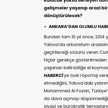
kalacak yoksa ilerleyen dön
gelişmeler yaşanıp arazi bir
dönüştürülecek?
ANKARA’DAN OLUMLU HABE
Bundan tam 10 yıl önce, 2014 y
Yalova’da arboretum arazisind
geçirileceği sözünü veren Cu
hiçbir gerekçe gösterilmeden y
yaşanan belirsizliğe el koymas
HABERCİ
’ye özel röportaj vere
etmediğini, Yalova’daki yatır
Mohammed Al Fozan, Türkiye’y
da dava açmayı düşünmediğini
siyasi ve bürokratik temasları