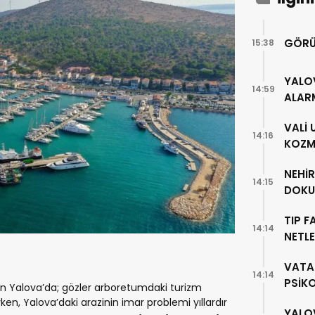
GÖRÜ
15:38
YALO
14:59
ALAR
VALİ
14:16
KOZME
NEHİ
14:15
DOKU
TIP F
14:14
NETLE
VATA
14:14
PSİK
 Yalova’da; gözler arboretumdaki turizm
en, Yalova’daki arazinin imar problemi yıllardır
YALO