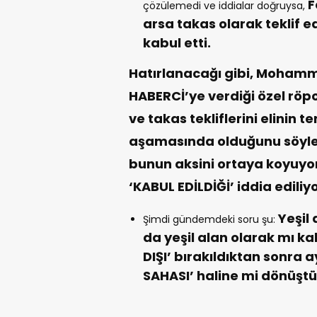
F
çözülemedi ve iddialar doğruysa,
arsa takas olarak teklif ed
kabul etti.
Hatırlanacağı gibi, Mohamm
HABERCİ’ye verdiği özel röp
ve takas tekliflerini elinin t
aşamasında olduğunu söylem
bunun aksini ortaya koyuyo
‘KABUL EDİLDİĞİ’ iddia ediliyo
Yeşil 
Şimdi gündemdeki soru şu:
da yeşil alan olarak mı k
DIŞI’ bırakıldıktan sonra a
SAHASI’ haline mi dönüşt