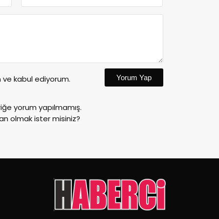
Yorum Yap
ve kabul ediyorum.
riğe yorum yapılmamış.
an olmak ister misiniz?