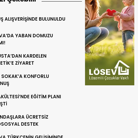
Ş ALIŞVERİŞİNDE BULUNULDU
VA’DA YABAN DOMUZU
MI!
 USTA’DAN KARDELEN
TİK’E ZİYARET
R SOKAK’A KONFORLU
NUŞ
AKÜLTESİ’NDE EĞİTİM PLANI
ŞTİ
NDAŞLARA ÜCRETSİZ
OSOSYAL DESTEK
VA TÜRKÇENİN GELİŞİMİNDE