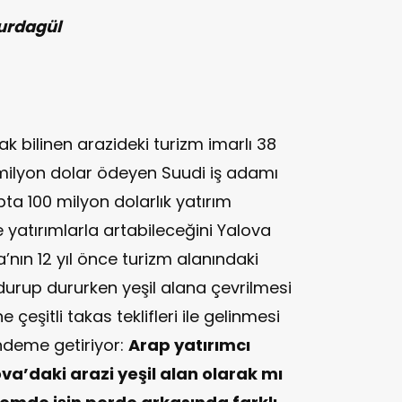
urdagül
 bilinen arazideki turizm imarlı 38
milyon dolar ödeyen Suudi iş adamı
pta 100 milyon dolarlık yatırım
e yatırımlarla artabileceğini Yalova
nın 12 yıl önce turizm alanındaki
durup dururken yeşil alana çevrilmesi
çeşitli takas teklifleri ile gelinmesi
ndeme getiriyor:
Arap yatırımcı
va’daki arazi yeşil alan olarak mı