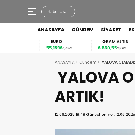
Haber ara...
ANASAYFA
GÜNDEM
SİYASET
E
EURO
GRAM ALTIN
55,1896
6.660,55
4
12%
0,45%
2,59%
ANASAYFA
Gündem
YALOVA OLMADI;
YALOVA OL
ARTIK!
12.06.2025 18:48
Güncellenme :
12.06.2025