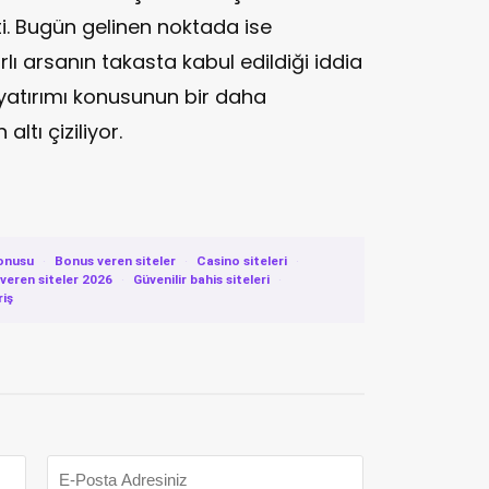
ti. Bugün gelinen noktada ise
ı arsanın takasta kabul edildiği iddia
 yatırımı konusunun bir daha
ltı çiziliyor.
onusu
·
Bonus veren siteler
·
Casino siteleri
·
eren siteler 2026
·
Güvenilir bahis siteleri
·
riş