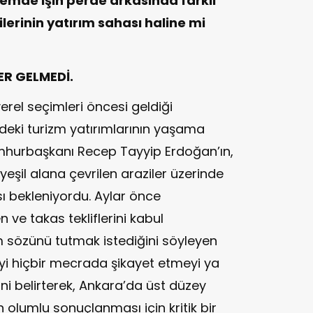
emde işin perde arkasında farklı
ilerinin yatırım sahası haline mi
R GELMEDİ.
erel seçimleri öncesi geldiği
eki turizm yatırımlarının yaşama
mhurbaşkanı Recep Tayyip Erdoğan’ın,
eşil alana çevrilen araziler üzerinde
ı bekleniyordu. Aylar önce
n ve takas tekliflerini kabul
ım sözünü tutmak istediğini söyleyen
i hiçbir mecrada şikayet etmeyi ya
 belirterek, Ankara’da üst düzey
n olumlu sonuçlanması için kritik bir