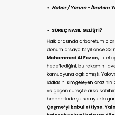
Haber / Yorum - İbrahim Y
SÜREÇ NASIL GELİŞTİ?
Halk arasında arboretum olarak
dönüm arsaya 12 yıl önce 33 
Mohammed Al Fozan,
ilk eta
hedeflediğini, bu rakamın ilav
kamuoyuna açıklamıştı. Yalova’
iddiasını simgeleyen arazinin 
ve geçen süreçte arsa sahibine 
beraberinde şu soruyu da gü
Çeşme’yi kabul ettiyse, Yalo