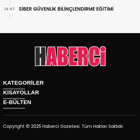
SİBER GÜVENLİK BİLİNÇLENDİRME EĞİTİMİ
14:47
KATEGORİLER
KISAYOLLAR
Gündem
E-BÜLTEN
Siyaset
Künye
Sürmanşet
Üyelik
Eğitim
Tüm Yazarlar
Sağlık
Copyright © 2025 Haberci Gazetesi. Tüm Hakları Saklıdır.
İletişim
Spor
haberci.com.tr
e-bültenine abone olarak, tarafınıza haber,
Foto Galeri