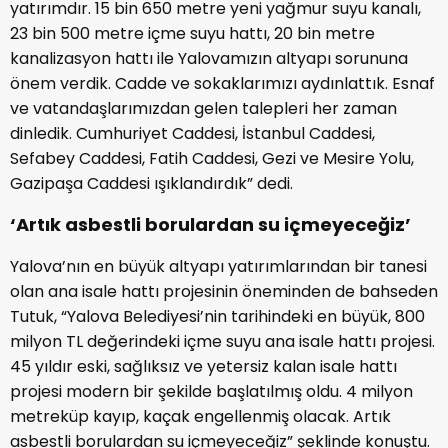
yatırımdır. 15 bin 650 metre yeni yağmur suyu kanalı,
23 bin 500 metre içme suyu hattı, 20 bin metre
kanalizasyon hattı ile Yalovamızın altyapı sorununa
önem verdik. Cadde ve sokaklarımızı aydınlattık. Esnaf
ve vatandaşlarımızdan gelen talepleri her zaman
dinledik. Cumhuriyet Caddesi, İstanbul Caddesi,
Sefabey Caddesi, Fatih Caddesi, Gezi ve Mesire Yolu,
Gazipaşa Caddesi ışıklandırdık” dedi.
‘Artık asbestli borulardan su içmeyeceğiz’
Yalova’nın en büyük altyapı yatırımlarından bir tanesi
olan ana isale hattı projesinin öneminden de bahseden
Tutuk, “Yalova Belediyesi’nin tarihindeki en büyük, 800
milyon TL değerindeki içme suyu ana isale hattı projesi.
45 yıldır eski, sağlıksız ve yetersiz kalan isale hattı
projesi modern bir şekilde başlatılmış oldu. 4 milyon
metreküp kayıp, kaçak engellenmiş olacak. Artık
asbestli borulardan su içmeyeceğiz” şeklinde konuştu.