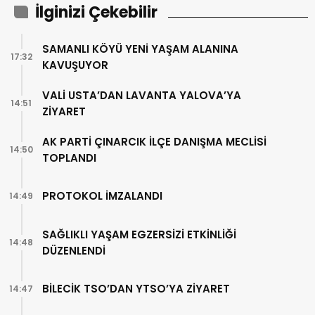
İlginizi Çekebilir
SAMANLI KÖYÜ YENİ YAŞAM ALANINA
17:32
KAVUŞUYOR
VALİ USTA’DAN LAVANTA YALOVA’YA
14:51
ZİYARET
AK PARTİ ÇINARCIK İLÇE DANIŞMA MECLİSİ
14:50
TOPLANDI
PROTOKOL İMZALANDI
14:49
SAĞLIKLI YAŞAM EGZERSİZİ ETKİNLİĞİ
14:48
DÜZENLENDİ
BİLECİK TSO’DAN YTSO’YA ZİYARET
14:47