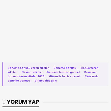
Deneme bonusu veren siteler
·
Deneme bonusu
·
Bonus veren
siteler
·
Casino siteleri
·
Deneme bonusu güncel
·
Deneme
bonusu veren siteler 2026
·
Güvenilir bahis siteleri
·
Çevrimsiz
deneme bonusu
·
primebahis giriş
YORUM YAP