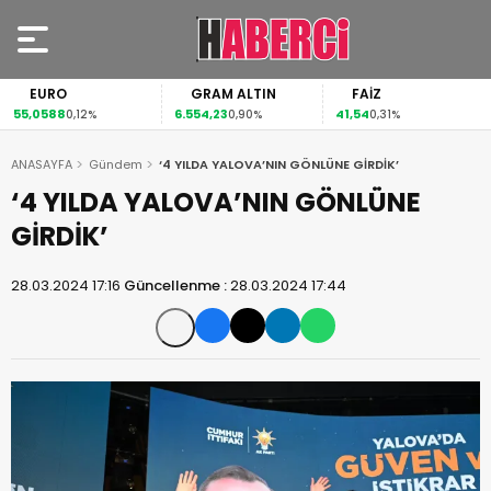
EURO
GRAM ALTIN
FAİZ
55,0588
6.554,23
41,54
0,12%
0,90%
0,31%
ANASAYFA
Gündem
‘4 YILDA YALOVA’NIN GÖNLÜNE GİRDİK’
‘4 YILDA YALOVA’NIN GÖNLÜNE
GİRDİK’
28.03.2024 17:16
Güncellenme :
28.03.2024 17:44