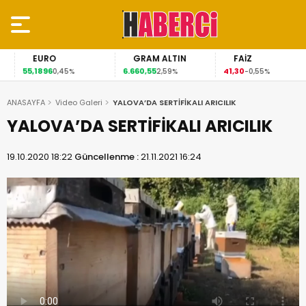
EURO
GRAM ALTIN
FAİZ
55,1896
6.660,55
41,30
0,45%
2,59%
-0,55%
ANASAYFA
Video Galeri
YALOVA’DA SERTİFİKALI ARICILIK
YALOVA’DA SERTİFİKALI ARICILIK
19.10.2020 18:22
Güncellenme :
21.11.2021 16:24