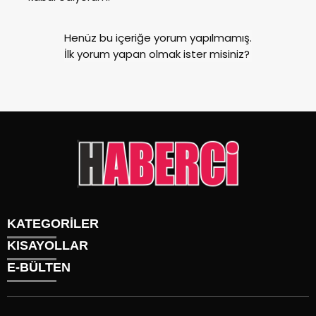
Henüz bu içeriğe yorum yapılmamış.
İlk yorum yapan olmak ister misiniz?
KATEGORİLER
KISAYOLLAR
Gündem
E-BÜLTEN
Siyaset
Künye
Sürmanşet
Üyelik
Eğitim
Tüm Yazarlar