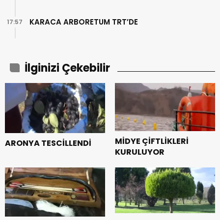
KARACA ARBORETUM TRT’DE
17:57
İlginizi Çekebilir
MİDYE ÇİFTLİKLERİ
ARONYA TESCİLLENDİ
KURULUYOR