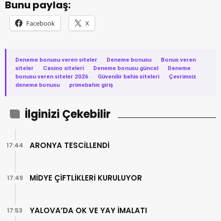
Bunu paylaş:
Facebook
X
Deneme bonusu veren siteler
·
Deneme bonusu
·
Bonus veren
siteler
·
Casino siteleri
·
Deneme bonusu güncel
·
Deneme
bonusu veren siteler 2026
·
Güvenilir bahis siteleri
·
Çevrimsiz
deneme bonusu
·
primebahis giriş
İlginizi Çekebilir
ARONYA TESCİLLENDİ
17:44
MİDYE ÇİFTLİKLERİ KURULUYOR
17:49
YALOVA’DA OK VE YAY İMALATI
17:53