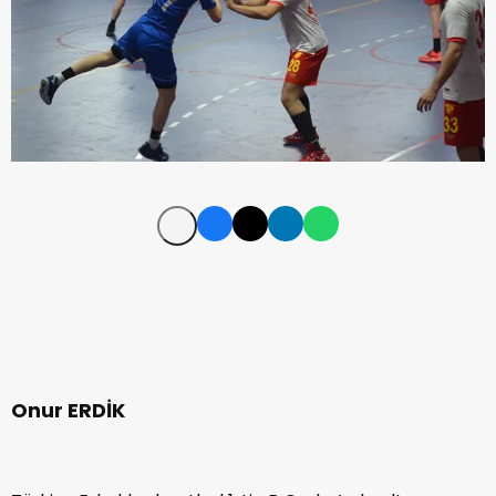
Onur ERDİK