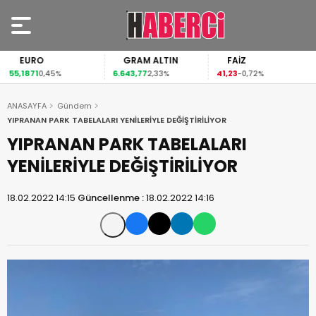
EURO
GRAM ALTIN
FAİZ
55,1871
6.643,77
41,23
0,45%
2,33%
-0,72%
ANASAYFA
Gündem
YIPRANAN PARK TABELALARI YENİLERİYLE DEĞİŞTİRİLİYOR
YIPRANAN PARK TABELALARI
YENİLERİYLE DEĞİŞTİRİLİYOR
18.02.2022 14:15
Güncellenme :
18.02.2022 14:16