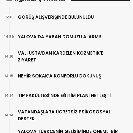
GÖRÜŞ ALIŞVERİŞİNDE BULUNULDU
15:38
YALOVA’DA YABAN DOMUZU ALARMI!
14:59
VALİ USTA’DAN KARDELEN KOZMETİK’E
14:16
ZİYARET
NEHİR SOKAK’A KONFORLU DOKUNUŞ
14:15
TIP FAKÜLTESİ’NDE EĞİTİM PLANI NETLEŞTİ
14:14
VATANDAŞLARA ÜCRETSİZ PSİKOSOSYAL
14:14
DESTEK
YALOVA TÜRKÇENİN GELİŞİMİNDE ÖNEMLİ BİR