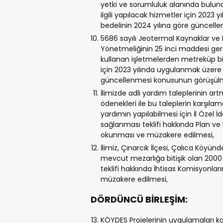
yetki ve sorumluluk alanında buluna
ilgili yapılacak hizmetler için 2023
bedelinin 2024 yılına göre güncel
5686 sayılı Jeotermal Kaynaklar ve
Yönetmeliğinin 25 inci maddesi gereğ
kullanan işletmelerden metreküp bir
için 2023 yılında uygulanmak üzere b
güncellenmesi konusunun görüşülm
İlimizde adli yardım taleplerinin ar
ödenekleri ile bu taleplerin karşı
yardımın yapılabilmesi için İl Özel 
sağlanması teklifi hakkında Plan 
okunması ve müzakere edilmesi,
İlimiz, Çınarcık İlçesi, Çalıca Köyü
mevcut mezarlığa bitişik olan 2000
teklifi hakkında İhtisas Komisyonla
müzakere edilmesi,
DÖRDÜNCÜ BİRLEŞİM:
KÖYDES Projelerinin uygulamaları k