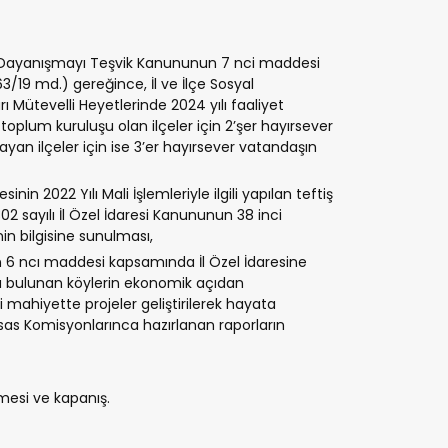
 Dayanışmayı Teşvik Kanununun 7 nci maddesi
263/19 md.) gereğince, İl ve İlçe Sosyal
Mütevelli Heyetlerinde 2024 yılı faaliyet
oplum kuruluşu olan ilçeler için 2’şer hayırsever
yan ilçeler için ise 3’er hayırsever vatandaşın
sinin 2022 Yılı Mali İşlemleriyle ilgili yapılan teftiş
 sayılı İl Özel İdaresi Kanununun 38 inci
in bilgisine sunulması,
un 6 ncı maddesi kapsamında İl Özel İdaresine
da bulunan köylerin ekonomik açıdan
ci mahiyette projeler geliştirilerek hayata
isas Komisyonlarınca hazırlanan raporların
nmesi ve kapanış.