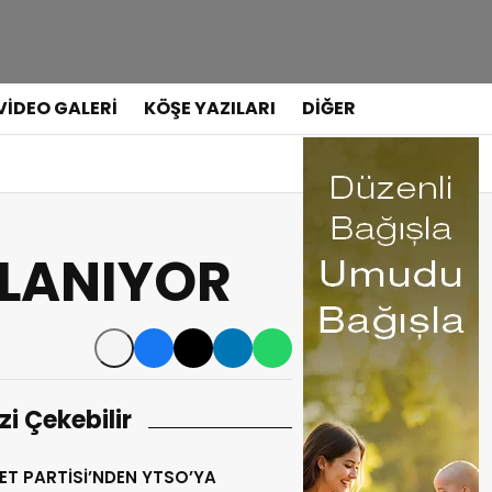
VİDEO GALERİ
KÖŞE YAZILARI
DİĞER
PLANIYOR
izi Çekebilir
ET PARTİSİ’NDEN YTSO’YA