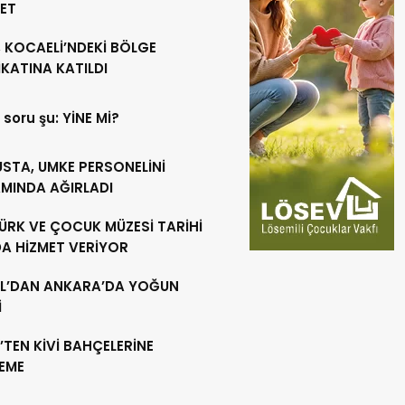
RET
 KOCAELİ’NDEKİ BÖLGE
KATINA KATILDI
 soru şu: YİNE Mİ?
USTA, UMKE PERSONELİNİ
MINDA AĞIRLADI
ÜRK VE ÇOCUK MÜZESİ TARİHİ
DA HİZMET VERİYOR
L’DAN ANKARA’DA YOĞUN
İ
’TEN KİVİ BAHÇELERİNE
LEME