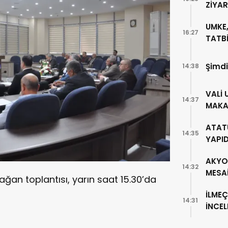
ZİYA
UMKE,
16:27
TATBİ
Şimdi
14:38
VALİ 
14:37
MAKA
ATAT
14:35
YAPI
AKYO
14:32
MESA
olağan toplantısı, yarın saat 15.30’da
İLMEÇ
14:31
İNCE