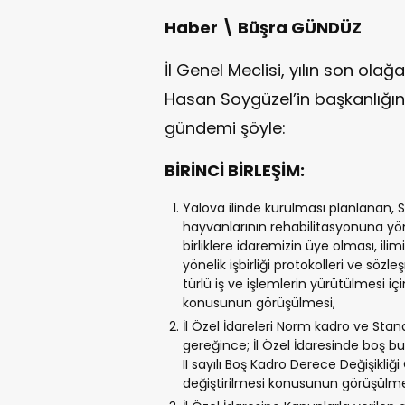
Haber \ Büşra GÜNDÜZ
İl Genel Meclisi, yılın son olağ
Hasan Soygüzel’in başkanlığı
gündemi şöyle:
BİRİNCİ BİRLEŞİM:
Yalova ilinde kurulması planlanan, S
hayvanlarının rehabilitasyonuna yön
birliklere idaremizin üye olması, ili
yönelik işbirliği protokolleri ve sö
türlü iş ve işlemlerin yürütülmesi iç
konusunun görüşülmesi,
İl Özel İdareleri Norm kadro ve Stan
gereğince; İl Özel İdaresinde boş bu
II sayılı Boş Kadro Derece Değişikliği
değiştirilmesi konusunun görüşülme