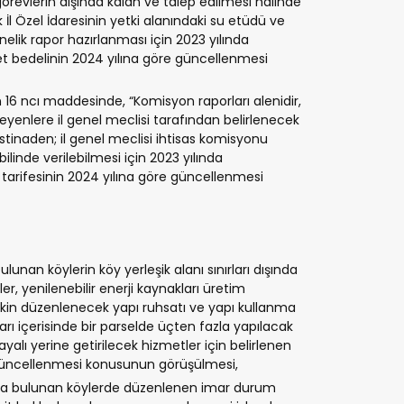
 görevlerin dışında kalan ve talep edilmesi halinde
k İl Özel İdaresinin yetki alanındaki su etüdü ve
lik rapor hazırlanması için 2023 yılında
t bedelinin 2024 yılına göre güncellenmesi
n 16 ncı maddesinde, “Komisyon raporları alenidir,
steyenlere il genel meclisi tarafından belirlenecek
istinaden; il genel meclisi ihtisas komisyonu
ilinde verilebilmesi için 2023 yılında
tarifesinin 2024 yılına göre güncellenmesi
lunan köylerin köy yerleşik alanı sınırları dışında
ler, yenilenebilir enerji kaynakları üretim
lişkin düzenlenecek yapı ruhsatı ve yapı kullanma
ırları içerisinde bir parselde üçten fazla yapılacak
ayalı yerine getirilecek hizmetler için belirlenen
 güncellenmesi konusunun görüşülmesi,
ında bulunan köylerde düzenlenen imar durum