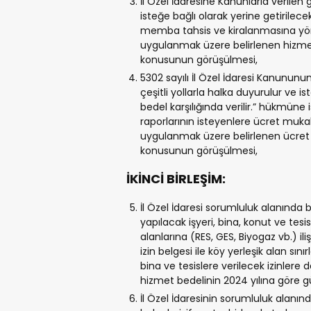
İl Özel İdaresine Kanunlarla verilen
isteğe bağlı olarak yerine getirilece
memba tahsis ve kiralanmasına yöne
uygulanmak üzere belirlenen hizme
konusunun görüşülmesi,
5302 sayılı İl Özel İdaresi Kanununu
çeşitli yollarla halka duyurulur ve i
bedel karşılığında verilir.” hükmüne 
raporlarının isteyenlere ücret mukab
uygulanmak üzere belirlenen ücret 
konusunun görüşülmesi,
İKİNCİ BİRLEŞİM:
İl Özel İdaresi sorumluluk alanında bu
yapılacak işyeri, bina, konut ve tesis
alanlarına (RES, GES, Biyogaz vb.) i
izin belgesi ile köy yerleşik alan sın
bina ve tesislere verilecek izinlere d
hizmet bedelinin 2024 yılına göre
İl Özel İdaresinin sorumluluk alan