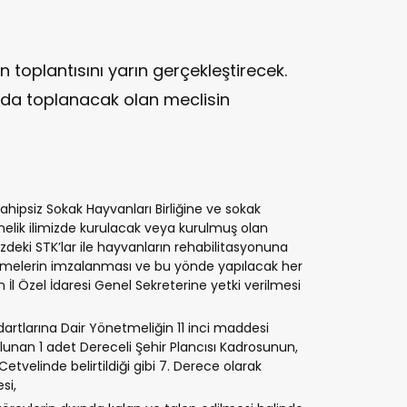
an toplantısını yarın gerçekleştirecek.
nda toplanacak olan meclisin
ahipsiz Sokak Hayvanları Birliğine ve sokak
elik ilimizde kurulacak veya kurulmuş olan
mizdeki STK’lar ile hayvanların rehabilitasyonuna
zleşmelerin imzalanması ve bu yönde yapılacak her
in İl Özel İdaresi Genel Sekreterine yetki verilmesi
dartlarına Dair Yönetmeliğin 11 inci maddesi
lunan 1 adet Dereceli Şehir Plancısı Kadrosunun,
 Cetvelinde belirtildiği gibi 7. Derece olarak
si,