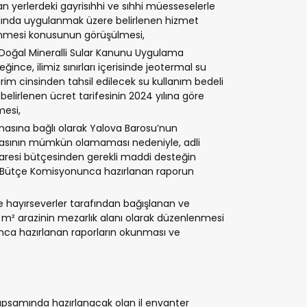
n yerlerdeki gayrisıhhi ve sıhhi müesseselerle
 yılında uygulanmak üzere belirlenen hizmet
lenmesi konusunun görüşülmesi,
 Doğal Mineralli Sular Kanunu Uygulama
ince, ilimiz sınırları içerisinde jeotermal su
im cinsinden tahsil edilecek su kullanım bedeli
elirlenen ücret tarifesinin 2024 yılına göre
esi,
tmasına bağlı olarak Yalova Barosu’nun
lamasının mümkün olamaması nedeniyle, adli
İdaresi bütçesinden gerekli maddi desteğin
ve Bütçe Komisyonunca hazırlanan raporun
nde hayırseverler tarafından bağışlanan ve
 m² arazinin mezarlık alanı olarak düzenlenmesi
rınca hazırlanan raporların okunması ve
apsamında hazırlanacak olan il envanter