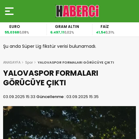
EURO
GRAM ALTIN
FAİZ
55,0368
6.497,11
41,54
0,08%
0,02%
0,31%
Şu anda Süper Lig fikstür verisi bulunamadı.
ANASAYFA
Spor
YALOVASPOR FORMALARI GÖRÜCÜYE ÇIKTI
YALOVASPOR FORMALARI
GÖRÜCÜYE ÇIKTI
03.09.2025 15:33
Güncellenme :
03.09.2025 15:35