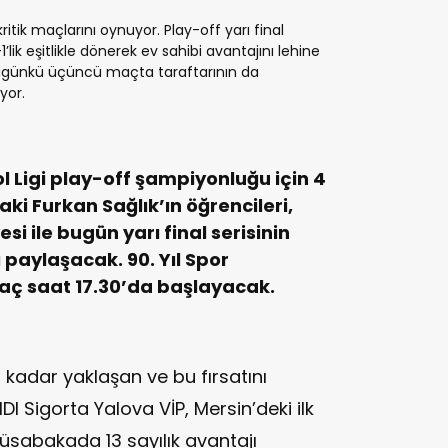
itik maçlarını oynuyor. Play-off yarı final
lik eşitlikle dönerek ev sahibi avantajını lehine
bugünkü üçüncü maçta taraftarının da
yor.
l Ligi play-off şampiyonluğu için 4
i Furkan Sağlık’ın öğrencileri,
i ile bugün yarı final serisinin
paylaşacak. 90. Yıl Spor
ç saat 17.30’da başlayacak.
u kadar yaklaşan ve bu fırsatını
 Sigorta Yalova VİP, Mersin’deki ilk
üsabakada 13 sayılık avantajı