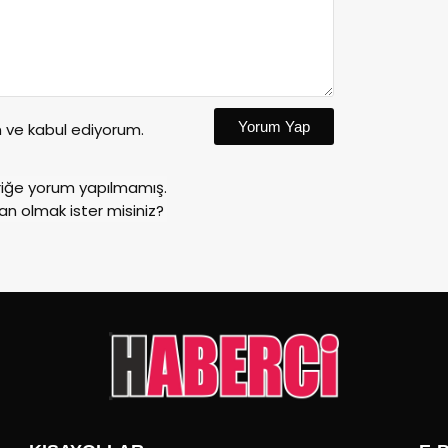
Yorum Yap
ve kabul ediyorum.
riğe yorum yapılmamış.
an olmak ister misiniz?