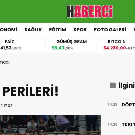
KONOMİ
SAĞLIK
EĞİTİM
SPOR
FOTO GALERİ
FAİZ
GÜMÜŞ GRAM
BITCOIN
,53
95,43
64.280,00
0,00%
1,30%
-0,17%
madı.
!
İlgin
PERİLERİ!
DÖRT
14:28
2 17:03
TKBL’
14:26