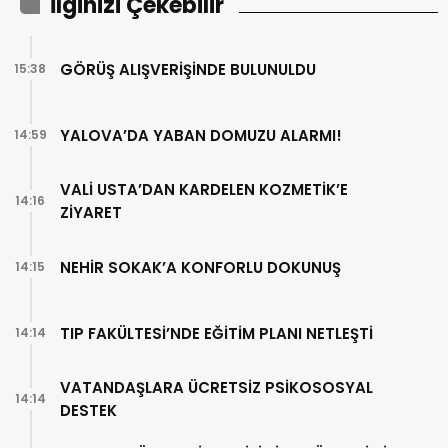
İlginizi Çekebilir
GÖRÜŞ ALIŞVERİŞİNDE BULUNULDU
15:38
YALOVA’DA YABAN DOMUZU ALARMI!
14:59
VALİ USTA’DAN KARDELEN KOZMETİK’E
14:16
ZİYARET
NEHİR SOKAK’A KONFORLU DOKUNUŞ
14:15
TIP FAKÜLTESİ’NDE EĞİTİM PLANI NETLEŞTİ
14:14
VATANDAŞLARA ÜCRETSİZ PSİKOSOSYAL
14:14
DESTEK