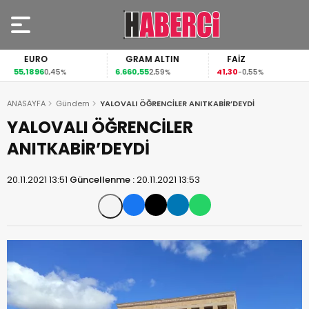
EURO
GRAM ALTIN
FAİZ
55,1896
6.660,55
41,30
0,45%
2,59%
-0,55%
ANASAYFA
Gündem
YALOVALI ÖĞRENCİLER ANITKABİR’DEYDİ
YALOVALI ÖĞRENCİLER
ANITKABİR’DEYDİ
20.11.2021 13:51
Güncellenme :
20.11.2021 13:53