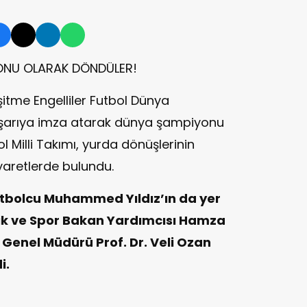
ONU OLARAK DÖNDÜLER!
itme Engelliler Futbol Dünya
aşarıya imza atarak dünya şampiyonu
ol Milli Takımı, yurda dönüşlerinin
yaretlerde bulundu.
utbolcu Muhammed Yıldız’ın da yer
çlik ve Spor Bakan Yardımcısı Hamza
i Genel Müdürü Prof. Dr. Veli Ozan
i.