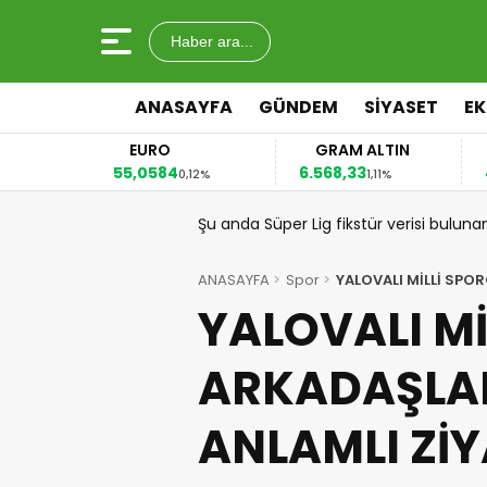
Haber ara...
ANASAYFA
GÜNDEM
SİYASET
E
EURO
GRAM ALTIN
55,0584
6.568,33
41
3%
0,12%
1,11%
Şu anda Süper Lig fikstür verisi buluna
ANASAYFA
Spor
YALOVALI MİLLİ SPO
YALOVALI Mİ
ARKADAŞLA
ANLAMLI Zİ