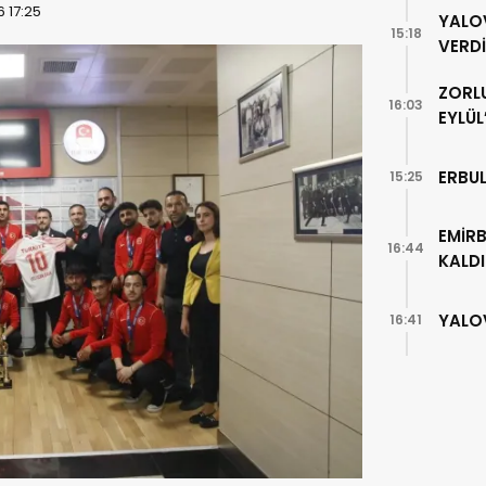
 17:25
YALO
15:18
VERDİ
ZORL
16:03
EYLÜL
ERBU
15:25
EMİRB
16:44
KALDI
YALO
16:41