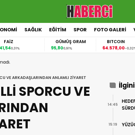
KONOMİ
SAĞLIK
EĞİTİM
SPOR
FOTO GALERİ
FAİZ
GÜMÜŞ GRAM
BITCOIN
,54
95,80
64.578,00
0,31%
0,91%
-0,32%
madı.
RCU VE ARKADAŞLARINDAN ANLAMLI ZİYARET
İlgin
LLİ SPORCU VE
HEDEF
RINDAN
14:45
SÜRD
YARET
YÜZÜ
15:19