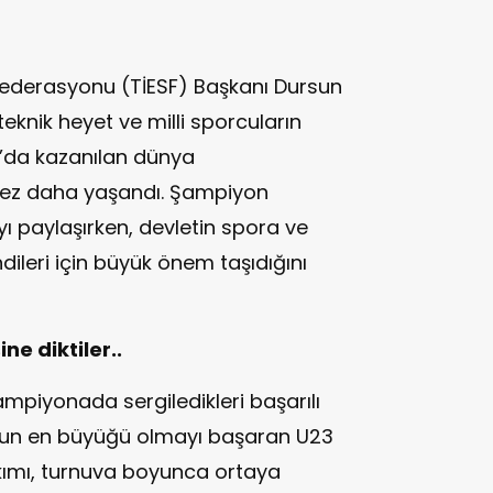
r Federasyonu (TİESF) Başkanı Dursun
teknik heyet ve milli sporcuların
an’da kazanılan dünya
kez daha yaşandı. Şampiyon
ıyı paylaşırken, devletin spora ve
ileri için büyük önem taşıdığını
ne diktiler..
ampiyonada sergiledikleri başarılı
un en büyüğü olmayı başaran U23
Takımı, turnuva boyunca ortaya