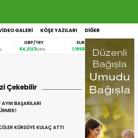
VİDEO GALERİ
KÖŞE YAZILARI
DİĞER
GBP/TRY
EUR/USD
BREN
64,2123
1,1556
79,24
0,15%
0,03%
-0
izi Çekebilir
 AYNI BAŞARILARI
ÜRMEK!
CÜLER KÜRSÜYE KULAÇ ATTI