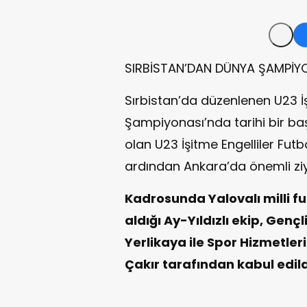
SIRBİSTAN’DAN DÜNYA ŞAMPİY
Sırbistan’da düzenlenen U23 İş
Şampiyonası’nda tarihi bir b
olan U23 İşitme Engelliler Futb
ardından Ankara’da önemli zi
Kadrosunda Yalovalı milli f
aldığı Ay-Yıldızlı ekip, Gen
Yerlikaya ile Spor Hizmetler
Çakır tarafından kabul edild