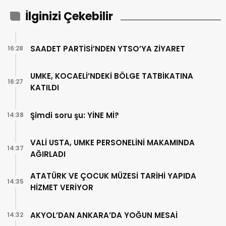
İlginizi Çekebilir
SAADET PARTİSİ’NDEN YTSO’YA ZİYARET
16:28
UMKE, KOCAELİ’NDEKİ BÖLGE TATBİKATINA
16:27
KATILDI
Şimdi soru şu: YİNE Mİ?
14:38
VALİ USTA, UMKE PERSONELİNİ MAKAMINDA
14:37
AĞIRLADI
ATATÜRK VE ÇOCUK MÜZESİ TARİHİ YAPIDA
14:35
HİZMET VERİYOR
AKYOL’DAN ANKARA’DA YOĞUN MESAİ
14:32