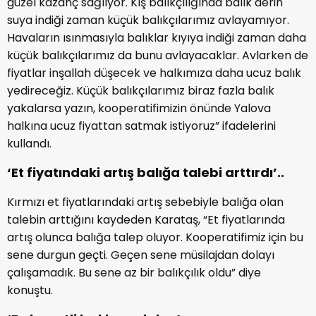
güzel kazanç sağlıyor. Kış balıkçılığında balık derin
suya indiği zaman küçük balıkçılarımız avlayamıyor.
Havaların ısınmasıyla balıklar kıyıya indiği zaman daha
küçük balıkçılarımız da bunu avlayacaklar. Avlarken de
fiyatlar inşallah düşecek ve halkımıza daha ucuz balık
yedireceğiz. Küçük balıkçılarımız biraz fazla balık
yakalarsa yazın, kooperatifimizin önünde Yalova
halkına ucuz fiyattan satmak istiyoruz” ifadelerini
kullandı.
‘Et fiyatındaki artış balığa talebi arttırdı’..
Kırmızı et fiyatlarındaki artış sebebiyle balığa olan
talebin arttığını kaydeden Karataş, “Et fiyatlarında
artış olunca balığa talep oluyor. Kooperatifimiz için bu
sene durgun geçti. Geçen sene müsilajdan dolayı
çalışamadık. Bu sene az bir balıkçılık oldu” diye
konuştu.