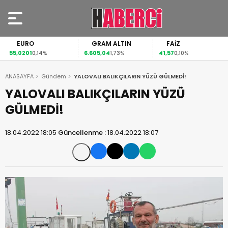
EURO
GRAM ALTIN
FAİZ
55,0201
6.605,04
41,57
0,14%
1,73%
0,10%
ANASAYFA
Gündem
YALOVALI BALIKÇILARIN YÜZÜ GÜLMEDİ!
YALOVALI BALIKÇILARIN YÜZÜ
GÜLMEDİ!
18.04.2022 18:05
Güncellenme :
18.04.2022 18:07