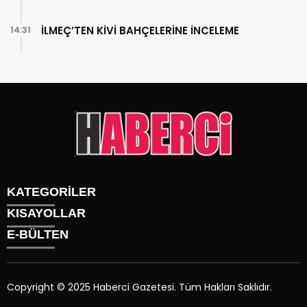
İLMEÇ’TEN KİVİ BAHÇELERİNE İNCELEME
14:31
KATEGORİLER
KISAYOLLAR
Gündem
E-BÜLTEN
Siyaset
Künye
Sürmanşet
Üyelik
Eğitim
Tüm Yazarlar
Sağlık
Copyright © 2025 Haberci Gazetesi. Tüm Hakları Saklıdır.
İletişim
Spor