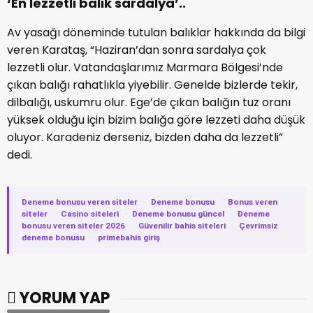
‘En lezzetli balık sardalya’..
Av yasağı döneminde tutulan balıklar hakkında da bilgi
veren Karataş, “Haziran’dan sonra sardalya çok
lezzetli olur. Vatandaşlarımız Marmara Bölgesi’nde
çıkan balığı rahatlıkla yiyebilir. Genelde bizlerde tekir,
dilbalığı, uskumru olur. Ege’de çıkan balığın tuz oranı
yüksek olduğu için bizim balığa göre lezzeti daha düşük
oluyor. Karadeniz derseniz, bizden daha da lezzetli”
dedi.
Deneme bonusu veren siteler
·
Deneme bonusu
·
Bonus veren
siteler
·
Casino siteleri
·
Deneme bonusu güncel
·
Deneme
bonusu veren siteler 2026
·
Güvenilir bahis siteleri
·
Çevrimsiz
deneme bonusu
·
primebahis giriş
YORUM YAP