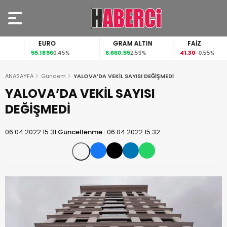
EURO
GRAM ALTIN
FAİZ
55,1896
6.660,55
41,30
0,45%
2,59%
-0,55%
ANASAYFA
Gündem
YALOVA’DA VEKİL SAYISI DEĞİŞMEDİ
YALOVA’DA VEKİL SAYISI
DEĞİŞMEDİ
06.04.2022 15:31
Güncellenme :
06.04.2022 15:32