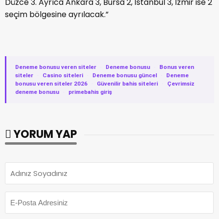
Düzce 3. Ayrıca Ankara 3, Bursa 2, İstanbul 3, İzmir ise 2
seçim bölgesine ayrılacak.”
Deneme bonusu veren siteler
·
Deneme bonusu
·
Bonus veren
siteler
·
Casino siteleri
·
Deneme bonusu güncel
·
Deneme
bonusu veren siteler 2026
·
Güvenilir bahis siteleri
·
Çevrimsiz
deneme bonusu
·
primebahis giriş
YORUM YAP