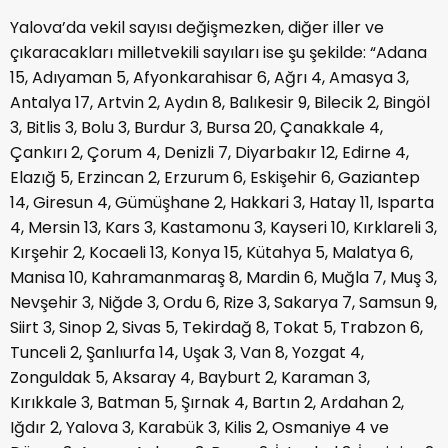
Yalova’da vekil sayısı değişmezken, diğer iller ve
çıkaracakları milletvekili sayıları ise şu şekilde: “Adana
15, Adıyaman 5, Afyonkarahisar 6, Ağrı 4, Amasya 3,
Antalya 17, Artvin 2, Aydın 8, Balıkesir 9, Bilecik 2, Bingöl
3, Bitlis 3, Bolu 3, Burdur 3, Bursa 20, Çanakkale 4,
Çankırı 2, Çorum 4, Denizli 7, Diyarbakır 12, Edirne 4,
Elazığ 5, Erzincan 2, Erzurum 6, Eskişehir 6, Gaziantep
14, Giresun 4, Gümüşhane 2, Hakkari 3, Hatay 11, Isparta
4, Mersin 13, Kars 3, Kastamonu 3, Kayseri 10, Kırklareli 3,
Kırşehir 2, Kocaeli 13, Konya 15, Kütahya 5, Malatya 6,
Manisa 10, Kahramanmaraş 8, Mardin 6, Muğla 7, Muş 3,
Nevşehir 3, Niğde 3, Ordu 6, Rize 3, Sakarya 7, Samsun 9,
Siirt 3, Sinop 2, Sivas 5, Tekirdağ 8, Tokat 5, Trabzon 6,
Tunceli 2, Şanlıurfa 14, Uşak 3, Van 8, Yozgat 4,
Zonguldak 5, Aksaray 4, Bayburt 2, Karaman 3,
Kırıkkale 3, Batman 5, Şırnak 4, Bartın 2, Ardahan 2,
Iğdır 2, Yalova 3, Karabük 3, Kilis 2, Osmaniye 4 ve