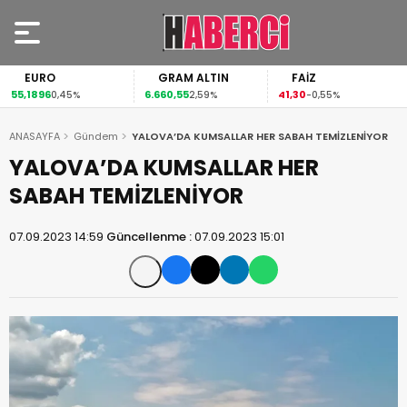
EURO
GRAM ALTIN
FAİZ
55,1896
6.660,55
41,30
0,45%
2,59%
-0,55%
ANASAYFA
Gündem
YALOVA’DA KUMSALLAR HER SABAH TEMİZLENİYOR
YALOVA’DA KUMSALLAR HER
SABAH TEMİZLENİYOR
07.09.2023 14:59
Güncellenme :
07.09.2023 15:01