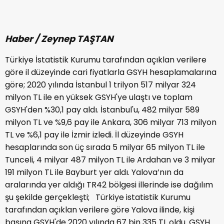
Haber / Zeynep TAŞTAN
Türkiye İstatistik Kurumu tarafından açıklan verilere
göre il düzeyinde cari fiyatlarla GSYH hesaplamalarına
göre; 2020 yılında İstanbul 1 trilyon 517 milyar 324
milyon TL ile en yüksek GSYH'ye ulaştı ve toplam
GSYH'den %30,1 pay aldı. İstanbul'u, 482 milyar 589
milyon TL ve %9,6 pay ile Ankara, 306 milyar 713 milyon
TL ve %6,1 pay ile İzmir izledi. İl düzeyinde GSYH
hesaplarında son üç sırada 5 milyar 65 milyon TL ile
Tunceli, 4 milyar 487 milyon TL ile Ardahan ve 3 milyar
191 milyon TL ile Bayburt yer aldı. Yalova’nın da
aralarında yer aldığı TR42 bölgesi illerinde ise dağılım
şu şekilde gerçekleşti; Türkiye istatistik Kurumu
tarafından açıklan verilere göre Yalova ilinde, kişi
başına GSYH'de 2020 yılında 67 bin 335 TL oldu. GSYH