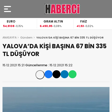
EURO
GRAM ALTIN
FAİZ
54,9108
6.490,95
41,53
-0,15%
-0,08%
-0,02%
ANASAYFA
Gündem
YALOVA’DA KİŞİ BAŞINA 67 BİN 335 TL DÜŞÜYOR
YALOVA’DA KİŞİ BAŞINA 67 BİN 335
TL DÜŞÜYOR
15.12.2021 15:21
Güncellenme :
15.12.2021 15:22