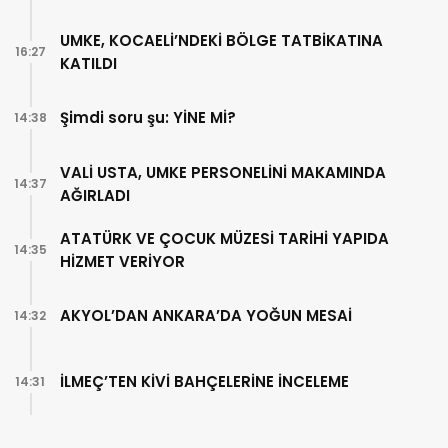
UMKE, KOCAELİ’NDEKİ BÖLGE TATBİKATINA
16:27
KATILDI
Şimdi soru şu: YİNE Mİ?
14:38
VALİ USTA, UMKE PERSONELİNİ MAKAMINDA
14:37
AĞIRLADI
ATATÜRK VE ÇOCUK MÜZESİ TARİHİ YAPIDA
14:35
HİZMET VERİYOR
AKYOL’DAN ANKARA’DA YOĞUN MESAİ
14:32
İLMEÇ’TEN KİVİ BAHÇELERİNE İNCELEME
14:31