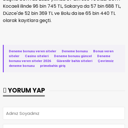
Kocaeli ilinde 96 bin 745 TL, Sakarya da 57 bin 688 TL,
Düzce'de 52 bin 369 TL ve Bolu da ise 65 bin 440 TL
olarak kayıtlara geçti.
Deneme bonusu veren siteler
·
Deneme bonusu
·
Bonus veren
siteler
·
Casino siteleri
·
Deneme bonusu güncel
·
Deneme
bonusu veren siteler 2026
·
Güvenilir bahis siteleri
·
Çevrimsiz
deneme bonusu
·
primebahis giriş
YORUM YAP