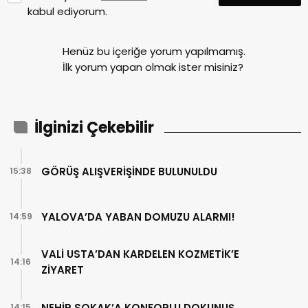
kabul ediyorum.
Henüz bu içeriğe yorum yapılmamış.
İlk yorum yapan olmak ister misiniz?
İlginizi Çekebilir
GÖRÜŞ ALIŞVERİŞİNDE BULUNULDU
15:38
YALOVA’DA YABAN DOMUZU ALARMI!
14:59
VALİ USTA’DAN KARDELEN KOZMETİK’E
14:16
ZİYARET
NEHİR SOKAK’A KONFORLU DOKUNUŞ
14:15