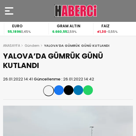
EURO
GRAM ALTIN
FAİZ
55,1896
6.660,55
41,30
0,45%
2,59%
-0,55%
ANASAYFA
Gündem
YALOVA’DA GÜMRÜK GÜNÜ KUTLANDI
YALOVA’DA GÜMRÜK GÜNÜ
KUTLANDI
26.01.2022 14:41
Güncellenme :
26.01.2022 14:42