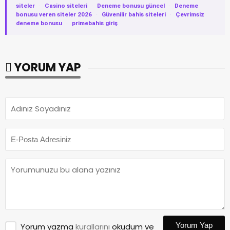
siteler
·
Casino siteleri
·
Deneme bonusu güncel
·
Deneme
bonusu veren siteler 2026
·
Güvenilir bahis siteleri
·
Çevrimsiz
deneme bonusu
·
primebahis giriş
YORUM YAP
Yorum Yap
Yorum yazma
kurallarını
okudum ve