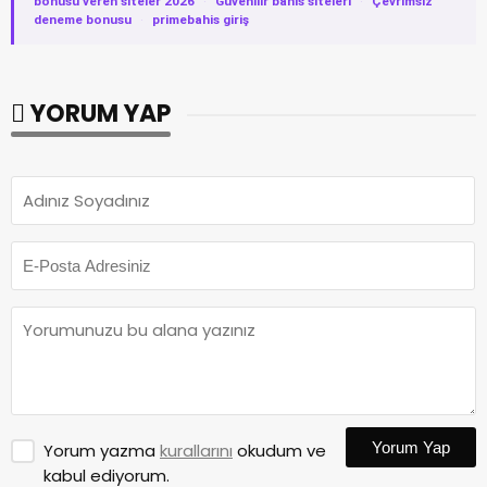
bonusu veren siteler 2026
·
Güvenilir bahis siteleri
·
Çevrimsiz
deneme bonusu
·
primebahis giriş
YORUM YAP
Yorum Yap
Yorum yazma
kurallarını
okudum ve
kabul ediyorum.