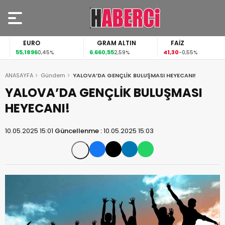
EURO
GRAM ALTIN
FAİZ
55,1896
6.660,55
41,30
0,45%
2,59%
-0,55%
ANASAYFA
Gündem
YALOVA’DA GENÇLİK BULUŞMASI HEYECANI!
YALOVA’DA GENÇLİK BULUŞMASI
HEYECANI!
10.05.2025 15:01
Güncellenme :
10.05.2025 15:03