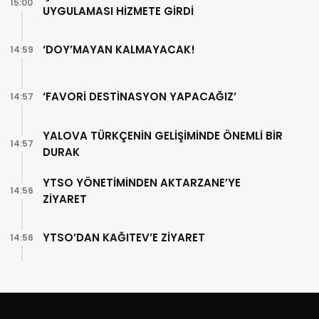
15:00
UYGULAMASI HİZMETE GİRDİ
‘DOY’MAYAN KALMAYACAK!
14:59
‘FAVORİ DESTİNASYON YAPACAĞIZ’
14:57
YALOVA TÜRKÇENİN GELİŞİMİNDE ÖNEMLİ BİR
14:57
DURAK
YTSO YÖNETİMİNDEN AKTARZANE’YE
14:56
ZİYARET
YTSO’DAN KAĞITEV’E ZİYARET
14:56