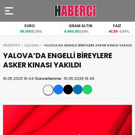
EURO
GRAM ALTIN
FAİZ
55,1581
6.660,55
41,30
0,39%
2,59%
-0,55%
ANASAYFA
Gündem
YALOVA’DA ENGELLİ BİREYLERE ASKER KINASI YAKILDI
YALOVA’DA ENGELLİ BİREYLERE
ASKER KINASI YAKILDI
15.05.2025 16:44
Güncellenme :
15.05.2025 16:46