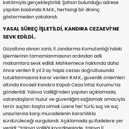
katılımıyla gerçekleştirildi. Şahsın bulunduğu adrese
yapılan baskında R.M.K., herhangi bir direnç
göstermeden yakalandı.
YASAL SÜREÇ İŞLETİLDİ, KANDIRA CEZAEVİ’NE
SEVK EDİLDİ..
Gözaltına alınan zanlı, İl Jandarma Komutanlığı'ndaki
işlemlerinin tamamlanmasının ardından adli
makamlara sevk edildi. Mahkemece hakkında daha
önce verilen 6 yıl 3 ay hapis cezası doğrultusunda
tutuklanmasına karar verilen R.M.K., güvenlik önlemleri
altında Kocaeli Kandıra Kapalı Ceza İnfaz Kurumu’na
gönderildi. Yalova Valiliği’nden yapılan açıklamada,
vatandaşların huzur ve güvenliğini sağlamak amacıyla
terör suçları başta olmak üzere her türlü suç ve suç
unsurlarına karşı mücadelenin kararlılıkla
sürdürüleceği vurgulandı. Açıklamada şu ifadelere yer
verildi: “Yalova Valiliği koordinesinde, Yalova İl