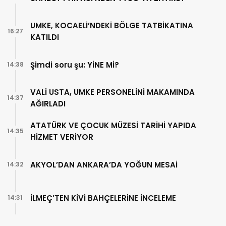
UMKE, KOCAELİ’NDEKİ BÖLGE TATBİKATINA
16:27
KATILDI
Şimdi soru şu: YİNE Mİ?
14:38
VALİ USTA, UMKE PERSONELİNİ MAKAMINDA
14:37
AĞIRLADI
ATATÜRK VE ÇOCUK MÜZESİ TARİHİ YAPIDA
14:35
HİZMET VERİYOR
AKYOL’DAN ANKARA’DA YOĞUN MESAİ
14:32
İLMEÇ’TEN KİVİ BAHÇELERİNE İNCELEME
14:31