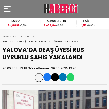
EURO
GRAM ALTIN
FAİZ
54,8892
6.476,84
41,53
-0,19%
-0,30%
-0,02%
ANASAYFA
Gündem
YALOVA’DA DEAŞ ÜYESİ RUS UYRUKLU ŞAHIS YAKALANDI
YALOVA’DA DEAŞ ÜYESİ RUS
UYRUKLU ŞAHIS YAKALANDI
20.06.2025 13:18
Güncellenme :
20.06.2025 13:20