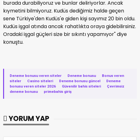
burada durabiliyoruz ve bunlar deliriyorlar. Ancak
kıymetini bilmiyoruz. Kudüs dediğimiz halde geçen
sene Türkiye'den Kudüs'e giden kişi sayımız 20 bin oldu.
Kudüs işgal atında ancak rahatlıkta oraya gidebilirsiniz.
Oradaki işgal güçleri size bir sıkıntı yapamıyor" diye
konuştu.
Deneme bonusu veren siteler
·
Deneme bonusu
·
Bonus veren
siteler
·
Casino siteleri
·
Deneme bonusu güncel
·
Deneme
bonusu veren siteler 2026
·
Güvenilir bahis siteleri
·
Çevrimsiz
deneme bonusu
·
primebahis giriş
YORUM YAP