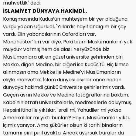
mahvettik" dedi.
İSLAMİYET DÜNYAYA HAKİMDİ..
Konuşmasında Kudüs’ün muhteşem bir yer olduğuna
vurgu yapan Uğurluel, "Yıllardır hayıflandığım bir şey
vardı. Elin yabancılarının Oxfordları var,
Manchester’ları var diye. Peki bizim Müslümanların yok
muydu? Varmış hem de alası. Yeryüzünde biz
Müslümanlara ait en güzel üniversite şehrinden biri
Mekke, diğeri Medine, bir diğeri ise Kudüs'tü. Hiç kimse
alınmasın ama Mekke ile Medine'yi Müslümanların
eliyle mahvettik. İslam dünyası asırlar önce neden
dünyaya hakimdi çünkü üniversite şehirlerimiz vardı.
Geçen asrın Mekke ve Medine fotoğraflarına baktım.
Kabe'nin etrafı üniversitelerle, medreselerle doluymuş.
Hepsini itina ile yıktılar. İsrail mi, Yahudiler mi yoksa
Amerikalılar mı yıktı bunları? Hayır, Müslümanlar yıktı,
içimiz yanıyor. Ama şükürler olsun ki tarihi binaların
tamamı pırıl pırıl ayakta. Ancak uyursak buralar da