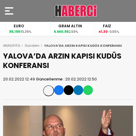
EURO
GRAM ALTIN
FAİZ
55,1581
6.660,55
41,30
0,39%
2,59%
-0,55%
ANASAYFA
Gündem
YALOVA’DA ARZIN KAPISI KUDÜS KONFERANSI
YALOVA’DA ARZIN KAPISI KUDÜS
KONFERANSI
20.02.2022 12:49
Güncellenme :
20.02.2022 12:50