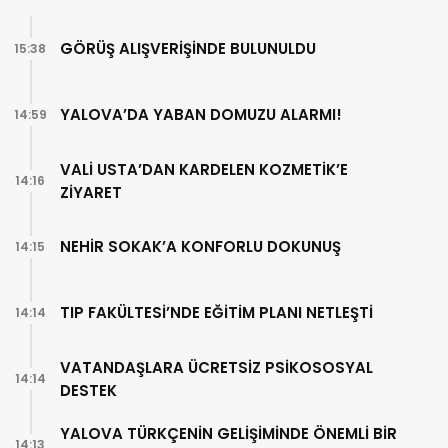
GÖRÜŞ ALIŞVERİŞİNDE BULUNULDU
15:38
YALOVA’DA YABAN DOMUZU ALARMI!
14:59
VALİ USTA’DAN KARDELEN KOZMETİK’E
14:16
ZİYARET
NEHİR SOKAK’A KONFORLU DOKUNUŞ
14:15
TIP FAKÜLTESİ’NDE EĞİTİM PLANI NETLEŞTİ
14:14
VATANDAŞLARA ÜCRETSİZ PSİKOSOSYAL
14:14
DESTEK
YALOVA TÜRKÇENİN GELİŞİMİNDE ÖNEMLİ BİR
14:13