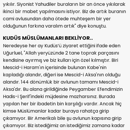
yıkılır. Siyonist Yahudiler buraların bir an önce yıkılarak
ikinci bir mabet yapılmasını istiyor. Biz de artık buranın
cami avlusundan daha ötede muhteşem bir yer
olduğunun farkına varalım artık" diye konuştu.
KUDÜS MÜSLÜMANLARI BEKLİYOR..
Neredeyse her ay Kudüs’ü ziyaret ettiğini ifade eden
Uğurluel, "Allah yeryüzünde 2 tane toprak parçasını
kendisine ayırmış ve biz kulları için özel kılmıştır. Biri
Mescid-i Haram'ın içerisinde bulunan Kabe'nin
kapladığı alandır, diğeri ise Mescid-i Aksa'nın olduğu
alandır. 144 dönümlük bir avlunun tamamı Mescid-i
Aksa'dır. Bu alana girildiğinde Peygamber Efendimizin
Hadis-i Şerif'indeki müjdesine mazharsınız. Burada
yapılan her bir ibadetin bin karşılığı vardır. Ancak hiç
kimse Müslümanlar kadar buraya rahatça girip
çıkamıyor. Bir Amerikalı bile şu avlunun kapısına girip
çıkamıyor. Biz istediğimiz an istediğimiz zamana kadar