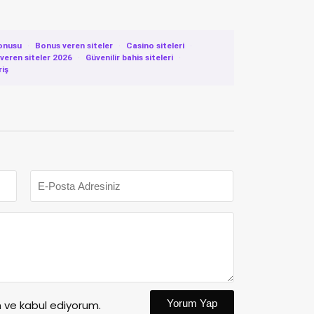
onusu
·
Bonus veren siteler
·
Casino siteleri
·
eren siteler 2026
·
Güvenilir bahis siteleri
·
riş
Yorum Yap
ve kabul ediyorum.