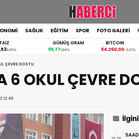
KONOMİ
SAĞLIK
EĞİTİM
SPOR
FOTO GALERİ
FAİZ
GÜMÜŞ GRAM
BITCOIN
,53
95,77
64.260,00
0,00%
1,66%
-0,21%
UL ÇEVRE DOSTU
 6 OKUL ÇEVRE D
2 12:49
İlgin
SAAD
16:28