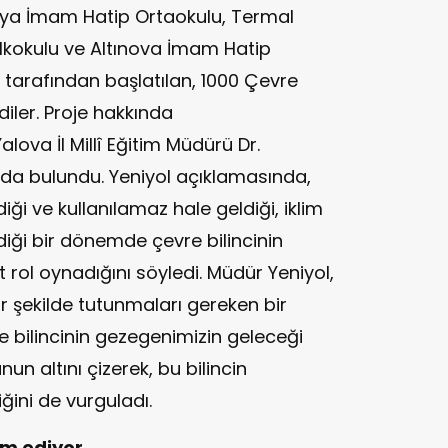
Kaya İmam Hatip Ortaokulu, Termal
ı İlkokulu ve Altınova İmam Hatip
ı tarafından başlatılan, 1000 Çevre
diler. Proje hakkında
ova İl Millî Eğitim Müdürü Dr.
rda bulundu. Yeniyol açıklamasında,
iği ve kullanılamaz hale geldiği, iklim
rdiği bir dönemde çevre bilincinin
lit rol oynadığını söyledi. Müdür Yeniyol,
bir şekilde tutunmaları gereken bir
 bilincinin gezegenimizin geleceği
n altını çizerek, bu bilincin
ğini de vurguladı.
m ediyor..