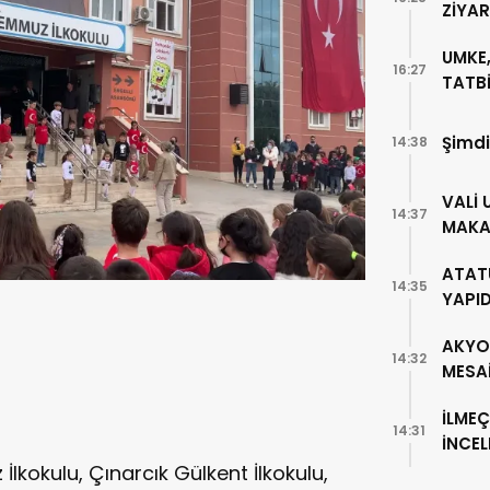
ZİYA
UMKE,
16:27
TATBİ
Şimdi
14:38
VALİ 
14:37
MAKA
ATAT
14:35
YAPI
AKYO
14:32
MESA
İLMEÇ
14:31
İNCE
lkokulu, Çınarcık Gülkent İlkokulu,