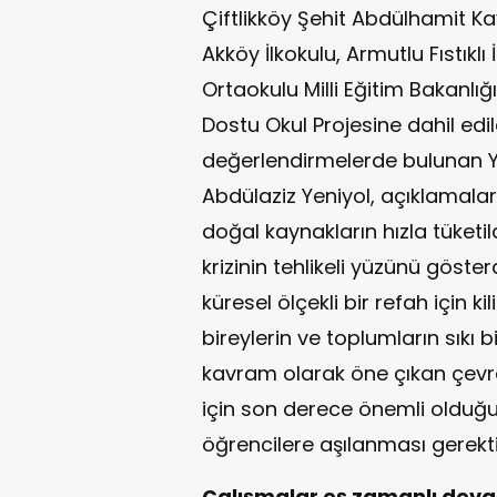
Çiftlikköy Şehit Abdülhamit 
Akköy İlkokulu, Armutlu Fıstıkl
Ortaokulu Milli Eğitim Bakanlığ
Dostu Okul Projesine dahil edil
değerlendirmelerde bulunan Yal
Abdülaziz Yeniyol, açıklamala
doğal kaynakların hızla tüketild
krizinin tehlikeli yüzünü göste
küresel ölçekli bir refah için ki
bireylerin ve toplumların sıkı 
kavram olarak öne çıkan çevre
için son derece önemli olduğunu
öğrencilere aşılanması gerekti
Çalışmalar eş zamanlı deva