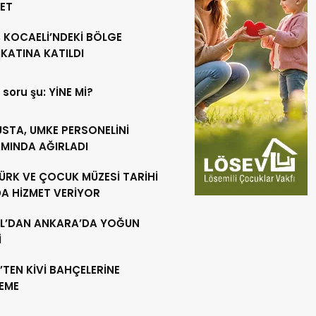
RET
 KOCAELİ’NDEKİ BÖLGE
KATINA KATILDI
 soru şu: YİNE Mİ?
USTA, UMKE PERSONELİNİ
MINDA AĞIRLADI
ÜRK VE ÇOCUK MÜZESİ TARİHİ
DA HİZMET VERİYOR
L’DAN ANKARA’DA YOĞUN
İ
’TEN KİVİ BAHÇELERİNE
LEME