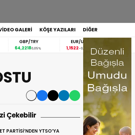
VİDEO GALERİ
KÖŞE YAZILARI
DİĞER
GBP/TRY
EUR/USD
BREN
64,2218
1,1522
83,72
0,05%
-0,03%
1,
OSTU
izi Çekebilir
ET PARTİSİ’NDEN YTSO’YA