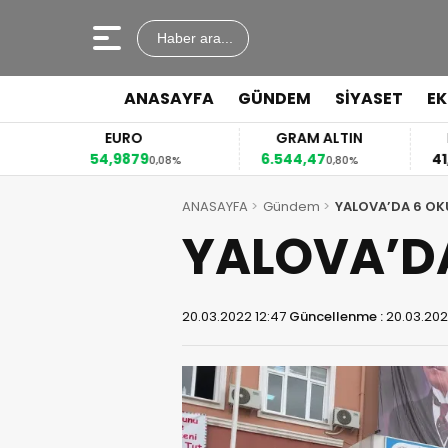
Haber ara...
ANASAYFA
GÜNDEM
SİYASET
E
EURO
GRAM ALTIN
54,9879
6.544,47
41
%
0,08%
0,80%
ANASAYFA
Gündem
YALOVA’DA 6 OK
YALOVA’DA
20.03.2022 12:47
Güncellenme :
20.03.202