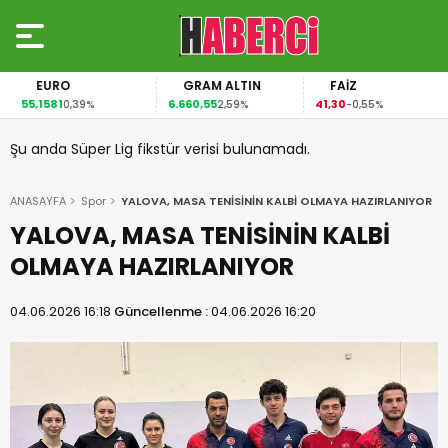
EURO
GRAM ALTIN
FAİZ
55,1581
6.660,55
41,30
0,39%
2,59%
-0,55%
Şu anda Süper Lig fikstür verisi bulunamadı.
ANASAYFA
Spor
YALOVA, MASA TENİSİNİN KALBİ OLMAYA HAZIRLANIYOR
YALOVA, MASA TENİSİNİN KALBİ
OLMAYA HAZIRLANIYOR
04.06.2026 16:18
Güncellenme :
04.06.2026 16:20