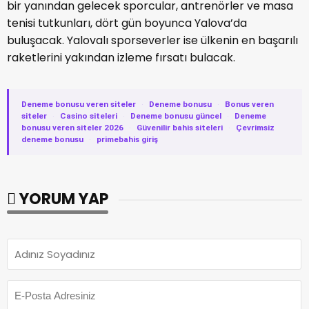
bir yanından gelecek sporcular, antrenörler ve masa
tenisi tutkunları, dört gün boyunca Yalova’da
buluşacak. Yalovalı sporseverler ise ülkenin en başarılı
raketlerini yakından izleme fırsatı bulacak.
Deneme bonusu veren siteler
·
Deneme bonusu
·
Bonus veren
siteler
·
Casino siteleri
·
Deneme bonusu güncel
·
Deneme
bonusu veren siteler 2026
·
Güvenilir bahis siteleri
·
Çevrimsiz
deneme bonusu
·
primebahis giriş
YORUM YAP