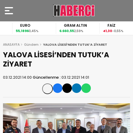
EURO
GRAM ALTIN
FAİZ
55,1896
6.660,55
41,30
0,45%
2,59%
-0,55%
ANASAYFA
Gündem
YALOVA LİSESİ’NDEN TUTUK’A ZİYARET
YALOVA LİSESİ’NDEN TUTUK’A
ZİYARET
03.12.2021 14:00
Güncellenme :
03.12.2021 14:01