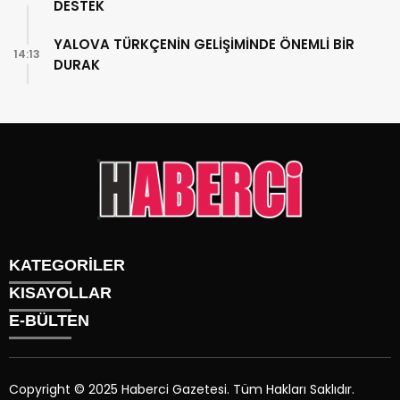
DESTEK
YALOVA TÜRKÇENİN GELİŞİMİNDE ÖNEMLİ BİR
14:13
DURAK
KATEGORİLER
KISAYOLLAR
Gündem
E-BÜLTEN
Siyaset
Künye
Sürmanşet
Üyelik
Eğitim
Tüm Yazarlar
Sağlık
Copyright © 2025 Haberci Gazetesi. Tüm Hakları Saklıdır.
İletişim