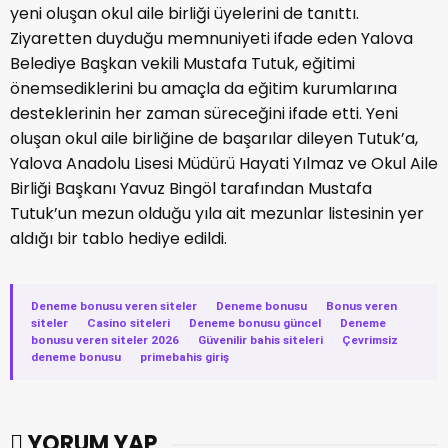
yeni oluşan okul aile birliği üyelerini de tanıttı.
Ziyaretten duyduğu memnuniyeti ifade eden Yalova
Belediye Başkan vekili Mustafa Tutuk, eğitimi
önemsediklerini bu amaçla da eğitim kurumlarına
desteklerinin her zaman süreceğini ifade etti. Yeni
oluşan okul aile birliğine de başarılar dileyen Tutuk’a,
Yalova Anadolu Lisesi Müdürü Hayati Yılmaz ve Okul Aile
Birliği Başkanı Yavuz Bingöl tarafından Mustafa
Tutuk’un mezun olduğu yıla ait mezunlar listesinin yer
aldığı bir tablo hediye edildi.
Deneme bonusu veren siteler
·
Deneme bonusu
·
Bonus veren
siteler
·
Casino siteleri
·
Deneme bonusu güncel
·
Deneme
bonusu veren siteler 2026
·
Güvenilir bahis siteleri
·
Çevrimsiz
deneme bonusu
·
primebahis giriş
YORUM YAP