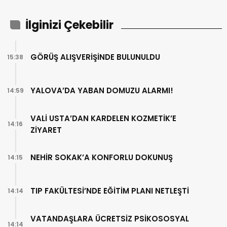
İlginizi Çekebilir
GÖRÜŞ ALIŞVERİŞİNDE BULUNULDU
15:38
YALOVA’DA YABAN DOMUZU ALARMI!
14:59
VALİ USTA’DAN KARDELEN KOZMETİK’E
14:16
ZİYARET
NEHİR SOKAK’A KONFORLU DOKUNUŞ
14:15
TIP FAKÜLTESİ’NDE EĞİTİM PLANI NETLEŞTİ
14:14
VATANDAŞLARA ÜCRETSİZ PSİKOSOSYAL
14:14