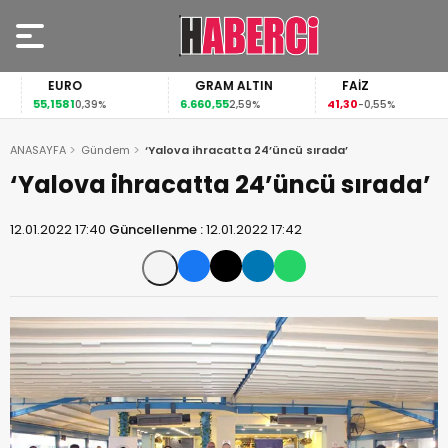
EURO
GRAM ALTIN
FAİZ
55,1581
6.660,55
41,30
0,39%
2,59%
-0,55%
ANASAYFA
Gündem
‘Yalova ihracatta 24’üncü sırada’
‘Yalova ihracatta 24’üncü sırada’
12.01.2022 17:40
Güncellenme :
12.01.2022 17:42