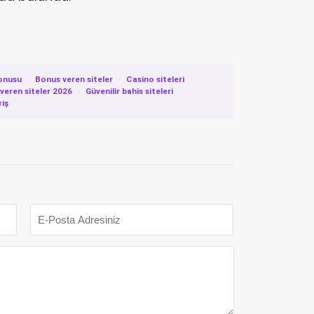
onusu
·
Bonus veren siteler
·
Casino siteleri
·
eren siteler 2026
·
Güvenilir bahis siteleri
·
riş