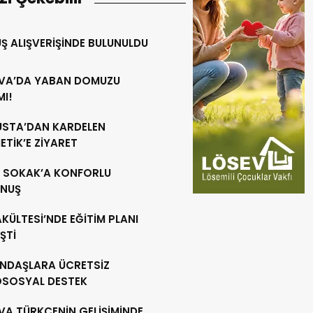
Ş ALIŞVERİŞİNDE BULUNULDU
VA’DA YABAN DOMUZU
MI!
 USTA’DAN KARDELEN
TİK’E ZİYARET
R SOKAK’A KONFORLU
NUŞ
AKÜLTESİ’NDE EĞİTİM PLANI
ŞTİ
NDAŞLARA ÜCRETSİZ
OSOSYAL DESTEK
VA TÜRKÇENİN GELİŞİMİNDE