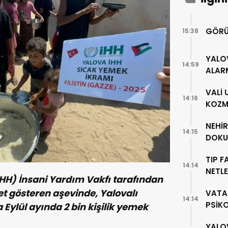
GÖRÜ
15:38
YALO
14:59
ALAR
VALİ
14:16
KOZME
NEHİ
14:15
DOKU
TIP F
14:14
NETLE
(İHH) İnsani Yardım Vakfı tarafından
et gösteren aşevinde, Yalovalı
VATA
14:14
PSİK
a Eylül ayında 2 bin kişilik yemek
YALO