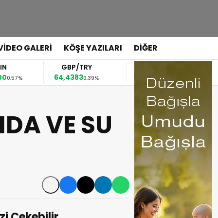
VİDEO GALERİ
KÖŞE YAZILARI
DİĞER
GBP/TRY
EUR/USD
BRE
64,4383
1,1565
83,51
0,39%
0,35%
IDA VE SU
izi Çekebilir