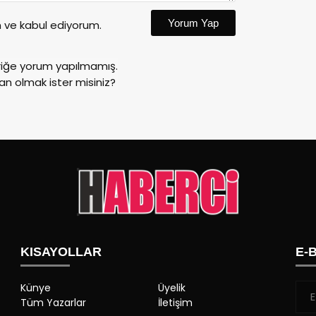
Yorum Yap
ve kabul ediyorum.
riğe yorum yapılmamış.
an olmak ister misiniz?
KISAYOLLAR
E-
Künye
Üyelik
Tüm Yazarlar
İletişim