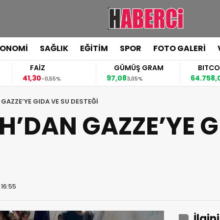
KONOMİ
SAĞLIK
EĞİTİM
SPOR
FOTO GALERİ
FAİZ
GÜMÜŞ GRAM
BITCOIN
41,30
97,08
64.758,00
-0,55%
3,05%
0,57%
GAZZE’YE GIDA VE SU DESTEĞİ
H’DAN GAZZE’YE G
 16:55
İlgin