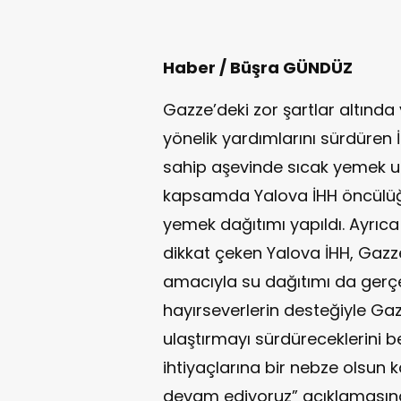
Haber / Büşra GÜNDÜZ
Gazze’deki zor şartlar altınd
yönelik yardımlarını sürdüren İ
sahip aşevinde sıcak yemek u
kapsamda Yalova İHH öncülüğün
yemek dağıtımı yapıldı. Ayrıca
dikkat çeken Yalova İHH, Gazz
amacıyla su dağıtımı da gerçekl
hayırseverlerin desteğiyle G
ulaştırmayı sürdüreceklerini b
ihtiyaçlarına bir nebze olsun 
devam ediyoruz” açıklamasın