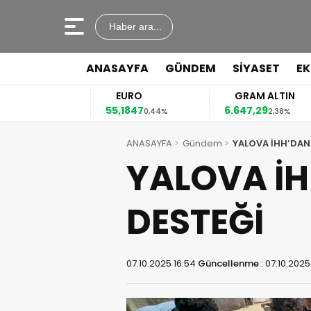
Haber ara...
ANASAYFA
GÜNDEM
SİYASET
E
EURO
GRAM ALTIN
55,1847
6.647,29
,12%
0,44%
2,38%
ANASAYFA
Gündem
YALOVA İHH’DAN 
YALOVA İH
DESTEĞİ
07.10.2025 16:54
Güncellenme :
07.10.2025