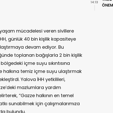
14:13
ÖNEML
a yaşam mücadelesi veren sivillere
HH, günlük 40 bin kişilik kapasiteye
laştırmaya devam ediyor. Bu
de toplanan bağışlarla 2 bin kişilik
 bölgedeki içme suyu sıkıntısına
e halkına temiz içme suyu ulaştırmak
eştirdi. Yalova İHH yetkilileri,
azze’deki mazlumlara yardım
elirterek, “Gazze halkının en temel
katkı sunabilmek için çalışmalarımıza
da bulundu.