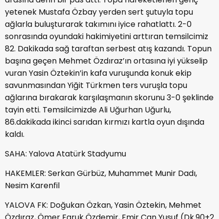
yetenek Mustafa Özbay yerden sert şutuyla topu
ağlarla buluşturarak takımını iyice rahatlattı. 2-0
sonrasında oyundaki hakimiyetini arttıran temsilcimiz
82. Dakikada sağ taraftan serbest atış kazandı. Topun
başına geçen Mehmet Özdıraz’ın ortasına iyi yükselip
vuran Yasin Öztekin’in kafa vuruşunda konuk ekip
savunmasından Yiğit Türkmen ters vuruşla topu
ağlarına bırakarak karşılaşmanın skorunu 3-0 şeklinde
tayin etti. Temsilcimizde Ali Uğurhan Uğurlu,
86.dakikada ikinci sarıdan kırmızı kartla oyun dışında
kaldı.
SAHA: Yalova Atatürk Stadyumu
HAKEMLER: Serkan Gürbüz, Muhammet Munir Dadı,
Nesim Karenfil
YALOVA FK: Doğukan Özkan, Yasin Öztekin, Mehmet
Özdıraz, Ömer Faruk Özdemir, Emir Can Yusuf (Dk.90+2