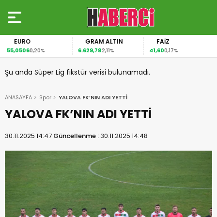
EURO
GRAM ALTIN
FAİZ
55,0506
6.629,78
41,60
0,20%
2,11%
0,17%
Şu anda Süper Lig fikstür verisi bulunamadı.
ANASAYFA
Spor
YALOVA FK’NIN ADI YETTİ
YALOVA FK’NIN ADI YETTİ
30.11.2025 14:47
Güncellenme :
30.11.2025 14:48