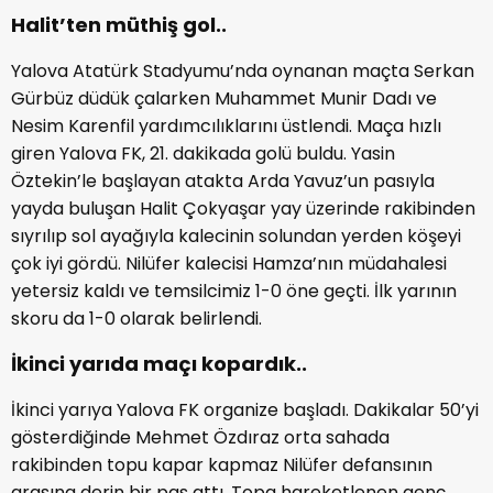
Halit’ten müthiş gol..
Yalova Atatürk Stadyumu’nda oynanan maçta Serkan
Gürbüz düdük çalarken Muhammet Munir Dadı ve
Nesim Karenfil yardımcılıklarını üstlendi. Maça hızlı
giren Yalova FK, 21. dakikada golü buldu. Yasin
Öztekin’le başlayan atakta Arda Yavuz’un pasıyla
yayda buluşan Halit Çokyaşar yay üzerinde rakibinden
sıyrılıp sol ayağıyla kalecinin solundan yerden köşeyi
çok iyi gördü. Nilüfer kalecisi Hamza’nın müdahalesi
yetersiz kaldı ve temsilcimiz 1-0 öne geçti. İlk yarının
skoru da 1-0 olarak belirlendi.
İkinci yarıda maçı kopardık..
İkinci yarıya Yalova FK organize başladı. Dakikalar 50’yi
gösterdiğinde Mehmet Özdıraz orta sahada
rakibinden topu kapar kapmaz Nilüfer defansının
arasına derin bir pas attı. Topa hareketlenen genç