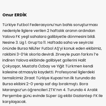
Onur ERDİK
Türkiye Futbol Federasyonu’nun bahis soruşturması
nedeniyle liglere verilen 2 haftalık aranın ardından
Yalova FK yeşil sahalara galibiyetle dönmesini bildi.
Nesine 3. Lig 1. Grup’ta 11. Haftada saha ve seyircisi
önünde Bursa Nilüfer Futbol AŞ’yi konuk eden ekibimiz,
rakibini 3-0’lık skorla devirdi. Zirveyle puan farkını 1’e
indiren Yalova ekibinde galibiyet gollerini Halit
Çokyaşar, Mustafa Özbay ve Yiğit Türkmen kendi
kalesine atmasıyla kaydetti. Profesyonel liglerdeki
temsilcimiz Ziraat Türkiye Kupası’nın ilk turunda da
Bursa ekibini 2-0 yenip saf dışı bırakmıştı. Bora
Marangoz’un öğrencileri ZTK’nın 4. Turunda 4 Aralık
Perşembe günü evinde Süper Lig ekibi Gaziantep FK ile
karşılaşacak.