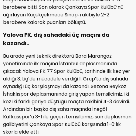
berabere bitti. Son olarak Çankaya Spor Kulübü’nü
ağırlayan Küçükçekmece Sinop, rakibiyle 2-2
berabere kalarak puanları bölüştü.
Yalova FK, dış sahadaki üç maçını da
kazandı..
Bu arada yeni teknik direktörü Bora Marangoz
yönetiminde ilk maçına İstanbul deplasmanında
çıkacak Yalova FK 77 Spor Kulübü, tarihinde ilk kez yer
aldığı 3. Lig’de mücadele verdiği 1. Grup’ta dış sahada
oynadığı üç karşılaşmayı da kazandı. Sezona Beykoz
İshaklıspor deplasmanında giriş yapan temsilcimiz, iki
kez iki farklı geriye düştüğü maçta rakibini 4-3 devirdi.
Ardından bir başka dış saha maçında İnegöl
Kafkasspor’u 3-1 ile geçen temsilcimiz, son deplasman
galibiyetini Çankaya Spor Kulübü karşısında 1-0’lık
skorla elde etti.