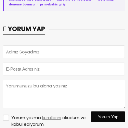
deneme bonusu
·
primebahis giriş
YORUM YAP
Yorum Yap
Yorum yazma
kurallarını
okudum ve
kabul ediyorum.