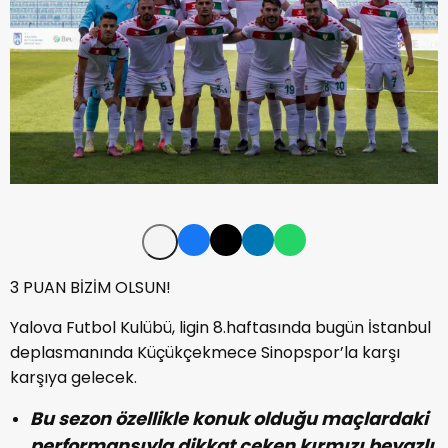
3 PUAN BİZİM OLSUN!
Yalova Futbol Kulübü, ligin 8.haftasında bugün İstanbul
deplasmanında Küçükçekmece Sinopspor’la karşı
karşıya gelecek.
Bu sezon özellikle konuk olduğu maçlardaki
performansıyla dikkat çeken kırmızı beyazlı