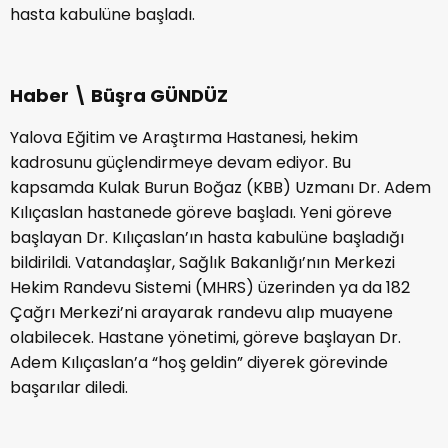
hasta kabulüne başladı.
Haber \ Büşra GÜNDÜZ
Yalova Eğitim ve Araştırma Hastanesi, hekim
kadrosunu güçlendirmeye devam ediyor. Bu
kapsamda Kulak Burun Boğaz (KBB) Uzmanı Dr. Adem
Kılıçaslan hastanede göreve başladı. Yeni göreve
başlayan Dr. Kılıçaslan’ın hasta kabulüne başladığı
bildirildi. Vatandaşlar, Sağlık Bakanlığı’nın Merkezi
Hekim Randevu Sistemi (MHRS) üzerinden ya da 182
Çağrı Merkezi’ni arayarak randevu alıp muayene
olabilecek. Hastane yönetimi, göreve başlayan Dr.
Adem Kılıçaslan’a “hoş geldin” diyerek görevinde
başarılar diledi.