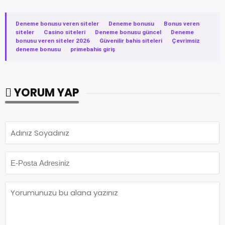
Deneme bonusu veren siteler
·
Deneme bonusu
·
Bonus veren
siteler
·
Casino siteleri
·
Deneme bonusu güncel
·
Deneme
bonusu veren siteler 2026
·
Güvenilir bahis siteleri
·
Çevrimsiz
deneme bonusu
·
primebahis giriş
YORUM YAP