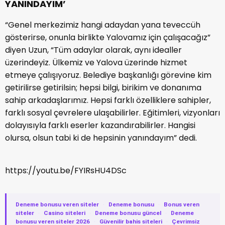
YANINDAYIM’
“Genel merkezimiz hangi adaydan yana teveccüh
gösterirse, onunla birlikte Yalovamız için çalışacağız”
diyen Uzun, “Tüm adaylar olarak, aynı idealler
üzerindeyiz. Ülkemiz ve Yalova üzerinde hizmet
etmeye çalışıyoruz. Belediye başkanlığı görevine kim
getirilirse getirilsin; hepsi bilgi, birikim ve donanıma
sahip arkadaşlarımız. Hepsi farklı özelliklere sahipler,
farklı sosyal çevrelere ulaşabilirler. Eğitimleri, vizyonları
dolayısıyla farklı eserler kazandırabilirler. Hangisi
olursa, olsun tabi ki de hepsinin yanındayım” dedi.
https://youtu.be/FYIRsHU4DSc
Deneme bonusu veren siteler
·
Deneme bonusu
·
Bonus veren
siteler
·
Casino siteleri
·
Deneme bonusu güncel
·
Deneme
bonusu veren siteler 2026
·
Güvenilir bahis siteleri
·
Çevrimsiz