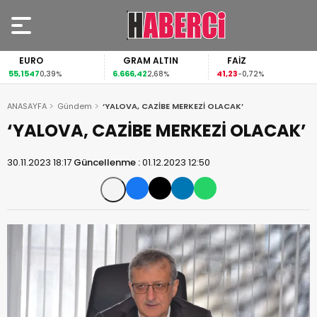
EURO
GRAM ALTIN
FAİZ
55,1547
6.666,42
41,23
0,39%
2,68%
-0,72%
ANASAYFA
Gündem
‘YALOVA, CAZİBE MERKEZİ OLACAK’
‘YALOVA, CAZİBE MERKEZİ OLACAK’
30.11.2023 18:17
Güncellenme :
01.12.2023 12:50