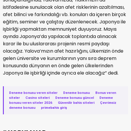
istifadesine sunulacak olan afet risklerinin azaltılması,
afet bilinci ve farkındalığı vb. konuları da içeren birçok
eğitim, seminer ve çalıştay düzenlenecek. Japonya ile
işbirliği yapmaktan memnuniyet duyuyoruz. Mayıs
ayında Japonya’da yapılacak toplantıda alınacak
karar ile bu uluslararası projenin resmi paydaşı
olacağız. Yalova’mızın afet hazırlığını, ülkemizin önde
gelen üniversite ve kurumlarının yanı sıra deprem
konusunda dünyanın en önde gelen ülkelerinden
Japonya ile işbirliği içinde ayrıca ele alacağız” dedi.
Deneme bonusu veren siteler
·
Deneme bonusu
·
Bonus veren
siteler
·
Casino siteleri
·
Deneme bonusu güncel
·
Deneme
bonusu veren siteler 2026
·
Güvenilir bahis siteleri
·
Çevrimsiz
deneme bonusu
·
primebahis giriş