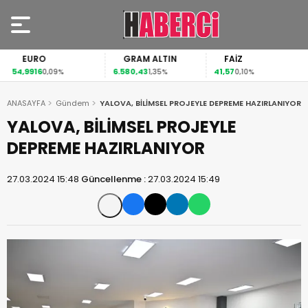
EURO
GRAM ALTIN
FAİZ
54,9916
6.580,43
41,57
0,09%
1,35%
0,10%
ANASAYFA
Gündem
YALOVA, BİLİMSEL PROJEYLE DEPREME HAZIRLANIYOR
YALOVA, BİLİMSEL PROJEYLE
DEPREME HAZIRLANIYOR
27.03.2024 15:48
Güncellenme :
27.03.2024 15:49