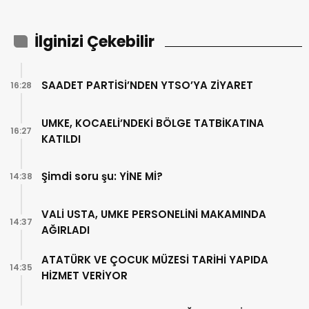
İlginizi Çekebilir
SAADET PARTİSİ’NDEN YTSO’YA ZİYARET
16:28
UMKE, KOCAELİ’NDEKİ BÖLGE TATBİKATINA
16:27
KATILDI
Şimdi soru şu: YİNE Mİ?
14:38
VALİ USTA, UMKE PERSONELİNİ MAKAMINDA
14:37
AĞIRLADI
ATATÜRK VE ÇOCUK MÜZESİ TARİHİ YAPIDA
14:35
HİZMET VERİYOR