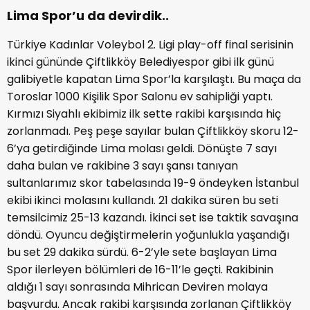
Lima Spor’u da devirdik..
Türkiye Kadınlar Voleybol 2. Ligi play-off final serisinin
ikinci gününde Çiftlikköy Belediyespor gibi ilk günü
galibiyetle kapatan Lima Spor’la karşılaştı. Bu maça da
Toroslar 1000 Kişilik Spor Salonu ev sahipliği yaptı.
Kırmızı Siyahlı ekibimiz ilk sette rakibi karşısında hiç
zorlanmadı. Peş peşe sayılar bulan Çiftlikköy skoru 12-
6’ya getirdiğinde Lima molası geldi. Dönüşte 7 sayı
daha bulan ve rakibine 3 sayı şansı tanıyan
sultanlarımız skor tabelasında 19-9 öndeyken İstanbul
ekibi ikinci molasını kullandı. 21 dakika süren bu seti
temsilcimiz 25-13 kazandı. İkinci set ise taktik savaşına
döndü. Oyuncu değiştirmelerin yoğunlukla yaşandığı
bu set 29 dakika sürdü. 6-2’yle sete başlayan Lima
Spor ilerleyen bölümleri de 16-11’le geçti. Rakibinin
aldığı 1 sayı sonrasında Mihrican Deviren molaya
başvurdu. Ancak rakibi karşısında zorlanan Çiftlikköy