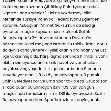
Türkiye Kadınlar Voleybol 2. Ligi play-off final serisinde
ilk iki maçını kazanan Çiftlikköy Belediyespor adını
Sigorta Shop Kadınlar 1. Ligi’ne yazdırmayı bildi.
Mersin’de Türkiye Voleybol Federasyonu Liglerden
Sorumlu Asbaşkanı Ahmet Göksu’nun da izlediği
oynanan maçlar kapsamında ilk olarak Salihli
Belediyespor’u 3-1 deviren Mihrican Deviren’in
öğrencileri ikinci maçında İstanbullu rakibi Lima Spor’u
da aynı skorla yenerek 1 yıllık aranın ardından yine üst
lige yükselmiş oldu. Karşılaşma sonunda Kırmızı-Siyahlı
ekibimizin oyuncuları, teknik heyet ve yöneticileri
büyük sevinç yaşadı. İlk iki günün ardından 6 puanla
zirvede yer alan Çiftlikköy Belediyespor’u, 3 puanlı
Salihli Belediyespor ve Lima Spor takip etti. Grupta son
sırada puanı bulunmayan İzmir DSİ var. Son gün
maçlarında temsilcimiz İzmir DSİ ile oynayacak. Salihli
Belediyespor da Lima Spor’la kozlarını paylaşacak.