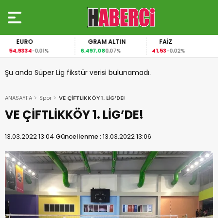
EURO
GRAM ALTIN
FAİZ
54,9334
6.497,08
41,53
-0,01%
0,07%
-0,02%
Şu anda Süper Lig fikstür verisi bulunamadı.
ANASAYFA
Spor
VE ÇİFTLİKKÖY 1. LİG’DE!
VE ÇİFTLİKKÖY 1. LİG’DE!
13.03.2022 13:04
Güncellenme :
13.03.2022 13:06