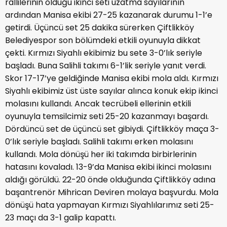
rallilerinin olduğu ikinci seti uzatma sayılarının
ardından Manisa ekibi 27-25 kazanarak durumu 1-1’e
getirdi. Üçüncü set 25 dakika sürerken Çiftlikköy
Belediyespor son bölümdeki etkili oyunuyla dikkat
çekti. Kırmızı Siyahlı ekibimiz bu sete 3-0’lık seriyle
başladı. Buna Salihli takımı 6-1’lik seriyle yanıt verdi.
Skor 17-17’ye geldiğinde Manisa ekibi mola aldı. Kırmızı
Siyahlı ekibimiz üst üste sayılar alınca konuk ekip ikinci
molasını kullandı. Ancak tecrübeli ellerinin etkili
oyunuyla temsilcimiz seti 25-20 kazanmayı başardı.
Dördüncü set de üçüncü set gibiydi. Çiftlikköy maça 3-
0’lık seriyle başladı. Salihli takımı erken molasını
kullandı. Mola dönüşü her iki takımda birbirlerinin
hatasını kovaladı. 13-9’da Manisa ekibi ikinci molasını
aldığı görüldü. 22-20 önde olduğunda Çiftlikköy adına
başantrenör Mihrican Deviren molaya başvurdu. Mola
dönüşü hata yapmayan Kırmızı Siyahlılarımız seti 25-
23 maçı da 3-1 galip kapattı.