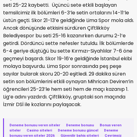
seti 25-22 kaybetti. Üçüncü sete etkili başlayan
temsilcimiz ilk bölümleri 6-3’le setin ortalarını 14-11’le
üstün geçti. Skor 21-13’e geldiğinde Lima Spor mola aldı.
Ancak dönüşünde etkisini sürdüren Çiftlikköy
Belediyespor bu seti 25-16 kazanırken durumu 2-1’e
getirdi. Dördüncü sette nefesler tutuldu. İlk bölümlerde
6-4 geriye düştüğü bu sette Kırmızı-Siyahlılar 7-6 öne
geçmeyi başardı. Skor 19-16’e geldiğinde İstanbul ekibi
molaya başvurdu. Lima Spor sonrasında peş peşe
sayılar bularak skoru 20-20 eşitledi. 29 dakika süren
setin son bölümlerini etkili oynayan Mihrican Deviren’in
öğrencileri 25-23’le hem seti hem de maçı kazanıp 1.
Lig’e adını yazdırdı. Çiftlikköy, gruptaki son maçında
İzmir DSİ ile kozlarını paylaşacak.
Deneme bonusu veren siteler
·
Deneme bonusu
·
Bonus veren
siteler
·
Casino siteleri
·
Deneme bonusu güncel
·
Deneme
bonusu veren siteler 2026
·
Güvenilir bahis siteleri
·
Çevrimsiz