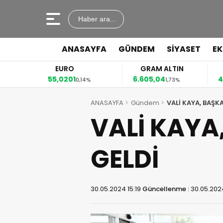
Haber ara...
ANASAYFA
GÜNDEM
SİYASET
E
EURO
GRAM ALTIN
55,0201
6.605,04
41
4%
0,14%
1,73%
ANASAYFA
Gündem
VALİ KAYA, BAŞKA
VALİ KAYA,
GELDİ
30.05.2024 15:19
Güncellenme :
30.05.202