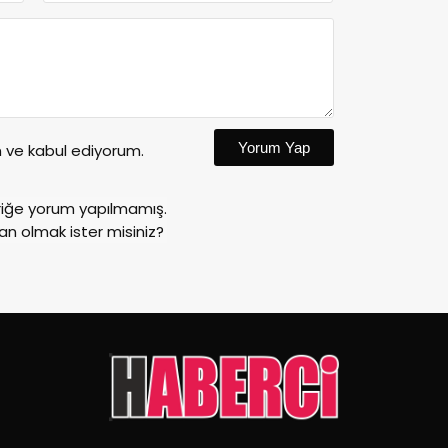
Yorum Yap
ve kabul ediyorum.
riğe yorum yapılmamış.
an olmak ister misiniz?