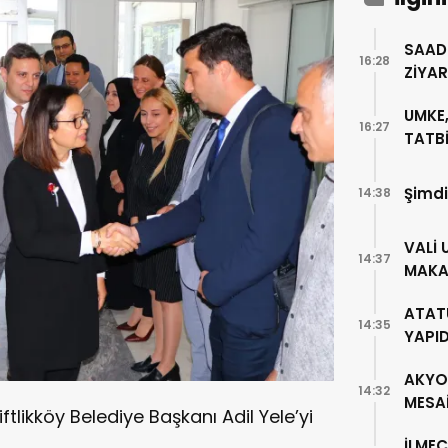
SAAD
16:28
ZİYA
UMKE,
16:27
TATBİ
Şimdi
14:38
VALİ 
14:37
MAKA
ATAT
14:35
YAPI
AKYO
14:32
MESA
ftlikköy Belediye Başkanı Adil Yele’yi
İLMEÇ