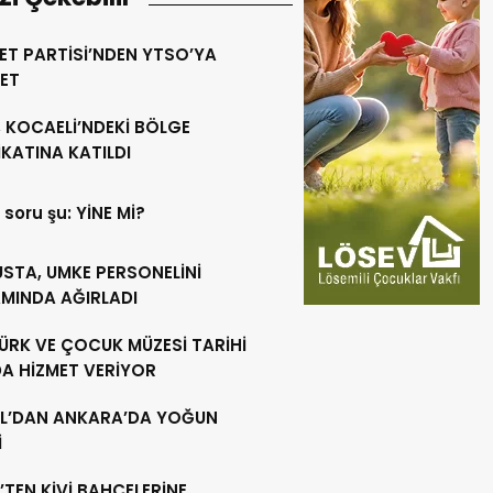
ET PARTİSİ’NDEN YTSO’YA
RET
 KOCAELİ’NDEKİ BÖLGE
KATINA KATILDI
 soru şu: YİNE Mİ?
USTA, UMKE PERSONELİNİ
MINDA AĞIRLADI
ÜRK VE ÇOCUK MÜZESİ TARİHİ
DA HİZMET VERİYOR
L’DAN ANKARA’DA YOĞUN
İ
’TEN KİVİ BAHÇELERİNE