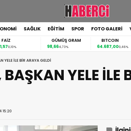
KONOMİ
SAĞLIK
EĞİTİM
SPOR
FOTO GALERİ
FAİZ
GÜMÜŞ GRAM
BITCOIN
,57
98,66
64.687,00
0,10%
4,73%
0,46%
N YELE İLE BİR ARAYA GELDİ
 BAŞKAN YELE İLE 
4 15:20
İlgin