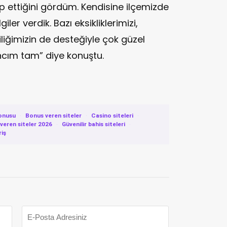
p ettiğini gördüm. Kendisine ilçemizde
giler verdik. Bazı eksikliklerimizi,
aliliğimizin de desteğiyle çok güzel
cım tam” diye konuştu.
onusu
·
Bonus veren siteler
·
Casino siteleri
·
eren siteler 2026
·
Güvenilir bahis siteleri
·
riş